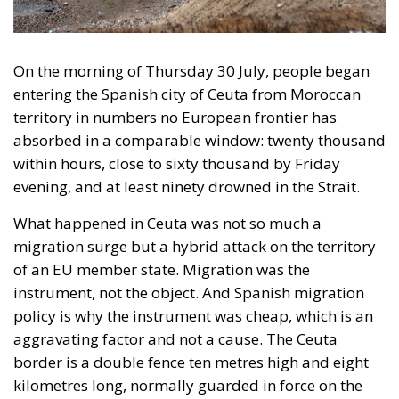
What happened in Ceuta was not so much a
migration surge but a hybrid attack on the territory
of an EU member state. Migration was the
instrument, not the object. And Spanish migration
policy is why the instrument was cheap, which is an
aggravating factor and not a cause. The Ceuta
border is a double fence ten metres high and eight
kilometres long, normally guarded in force on the
Moroccan side. That sixty thousand people crossed
it in thirty-six hours without a decision to stand the
deployment down is not a proposition about
migration. Non-enforcement on that scale is itself an
act—and the reversal duly arrived, forty-eight
thousand returns in two days being equally
impossible without Moroccan cooperation.
RELATED
Defending Poland’s Fundamental Law and the