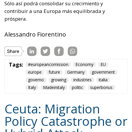
europe
future
Germany
government
governo
growing
industries
italia
Italy
Madeinitaly
politic
superbonus
Ceuta: Migration
Policy Catastrophe or
Hybrid Attack
World
- August 6, 2026
by Juan Soto
Tags:
#spain
EU
hybrid attack
Migration
Morocco
us