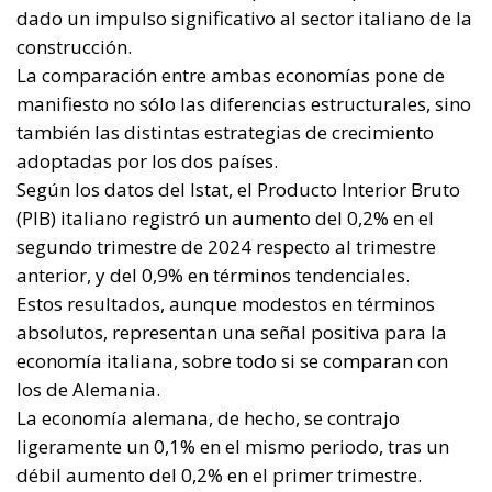
anterior, y del 0,9% en términos tendenciales.
Estos resultados, aunque modestos en términos
absolutos, representan una señal positiva para la
economía italiana, sobre todo si se comparan con
los de Alemania.
La economía alemana, de hecho, se contrajo
ligeramente un 0,1% en el mismo periodo, tras un
débil aumento del 0,2% en el primer trimestre.
Esta tendencia refleja un estancamiento persistente
de la economía alemana, agravado por factores
como la ralentización de la demanda interna, el
aumento de los costes energéticos y laborales, y un
clima de incertidumbre que ha llevado a las
empresas a retrasar sus decisiones de inversión.
Alemania, que durante décadas ha liderado el
crecimiento económico europeo, se encuentra ahora
en una fase de dificultades estructurales.