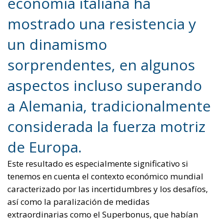
considerada la fuerza motriz
de Europa.
Este resultado es especialmente significativo si
tenemos en cuenta el contexto económico mundial
caracterizado por las incertidumbres y los desafíos,
así como la paralización de medidas
extraordinarias como el Superbonus, que habían
dado un impulso significativo al sector italiano de la
construcción.
La comparación entre ambas economías pone de
manifiesto no sólo las diferencias estructurales, sino
también las distintas estrategias de crecimiento
adoptadas por los dos países.
Según los datos del Istat, el Producto Interior Bruto
(PIB) italiano registró un aumento del 0,2% en el
segundo trimestre de 2024 respecto al trimestre