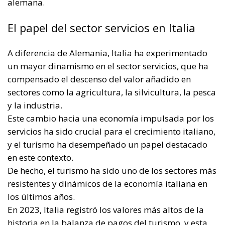
servicios ha sido crucial para el crecimiento italiano,
y el turismo ha desempeñado un papel destacado
en este contexto.
De hecho, el turismo ha sido uno de los sectores más
resistentes y dinámicos de la economía italiana en
los últimos años.
En 2023, Italia registró los valores más altos de la
historia en la balanza de pagos del turismo, y esta
tendencia continuó en 2024, con un crecimiento
significativo en el primer trimestre.
Este sector ha contribuido no sólo al PIB, sino
también al empleo, proporcionando un apoyo
esencial en un periodo de gran incertidumbre
económica.
Uno de los elementos clave que había apoyado a la
economía italiana en años anteriores era el
Superbonus, una iniciativa gubernamental