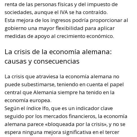
La crisis que atraviesa la economía alemana no
puede subestimarse, teniendo en cuenta el papel
central que Alemania siempre ha tenido en la
economía europea.
Según el índice Ifo, que es un indicador clave
seguido por los mercados financieros, la economía
alemana parece «bloqueada por la crisis», y no se
espera ninguna mejora significativa en el tercer
trimestre de 2024.
Este estado de estancamiento es especialmente
evidente en el sector industrial, donde las empresas
están retrasando las inversiones debido a la elevada
incertidumbre económica.
Las causas de esta crisis son múltiples.
Además de los factores ya mencionados, como el
elevado coste de la energía y la ralentización de la
demanda interna, Alemania se enfrenta a una serie