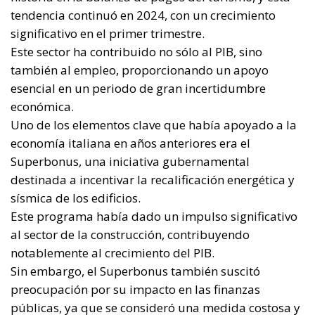
destinada a incentivar la recalificación energética y
sísmica de los edificios.
Este programa había dado un impulso significativo
al sector de la construcción, contribuyendo
notablemente al crecimiento del PIB.
Sin embargo, el Superbonus también suscitó
preocupación por su impacto en las finanzas
públicas, ya que se consideró una medida costosa y
difícil de mantener a largo plazo.
Con el fin del Superbonus, se observó una
ralentización del sector de la construcción, que sin
embargo siguió beneficiándose de los efectos
residuales de las medidas anteriores.
Según la Oficina Presupuestaria Parlamentaria
(UPB), la producción industrial en Italia ha venido
disminuyendo desde finales de 2022, y no se espera
una inversión de la tendencia a corto plazo, tanto en