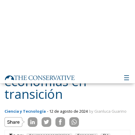
economías en
transición
Ciencia y Tecnología
- 12 de agosto de 2024
by Gianluca Guarino
Tags:
#europeancomission
Economy
EU
europe
future
Germany
government
governo
growing
industries
italia
Italy
Madeinitaly
politic
superbonus