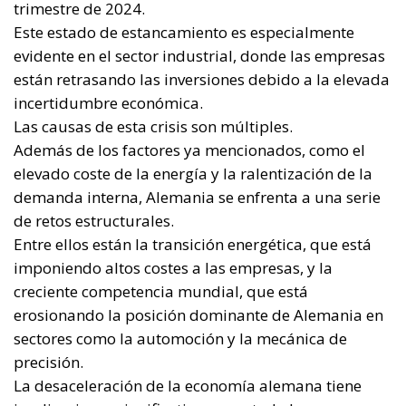
de retos estructurales.
Entre ellos están la transición energética, que está
imponiendo altos costes a las empresas, y la
creciente competencia mundial, que está
erosionando la posición dominante de Alemania en
sectores como la automoción y la mecánica de
precisión.
La desaceleración de la economía alemana tiene
implicaciones significativas para toda la eurozona.
Alemania, como mayor economía de la Eurozona, ha
impulsado tradicionalmente el crecimiento
económico del bloque.
Sin embargo, con Alemania en dificultades, la carga
del crecimiento podría trasladarse a otros países,
incluida Italia.
Esto representa una oportunidad para que Italia
refuerce su papel dentro de la Eurozona, pero
también requiere una gestión cuidadosa de las