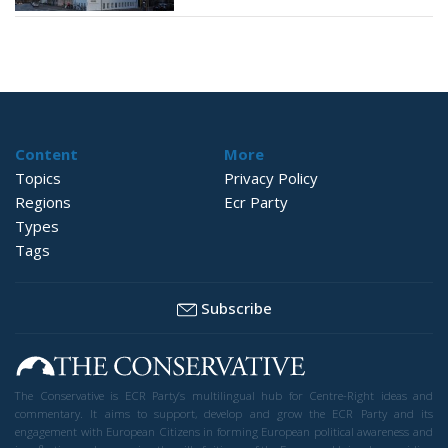
Content
More
Topics
Privacy Policy
Regions
Ecr Party
Types
Tags
Subscribe
The Conservative is ECR Party’s multilingual hub for Centre-Right ideas and
commentary. It aims to support, develop and grow the ECR Party and its
engagement with European Citizens in forming European political awareness and