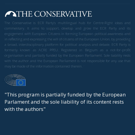
The Conservative is ECR Party’s multilingual hub for Centre-Right ideas and
commentary. It aims to support, develop and grow the ECR Party and its
engagement with European Citizens in forming European political awareness and
in reflecting and expressing the will of citizens of the European Union, by providing
a broad, interdisciplinary platform for political analysis and debate. ECR Party is
formerly known as ACRE PPEU. Registered in Belgium as a not-for-profit
organisation and partially funded by the European Parliament. Sole liability rests
with the author and the European Parliament is not responsible for any use that
may be made of the information contained therein.
"This program is partially funded by the European
Parlament and the sole liability of its content rests
with the authors"