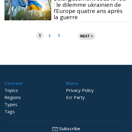
: le dilemme ukrainien de
l’Europe quatre ans après
la guerre
Pagination
1
2
3
NEXT >
des
publications
Content
More
Topics
Privacy Policy
Regions
Ecr Party
Types
Tags
Subscribe