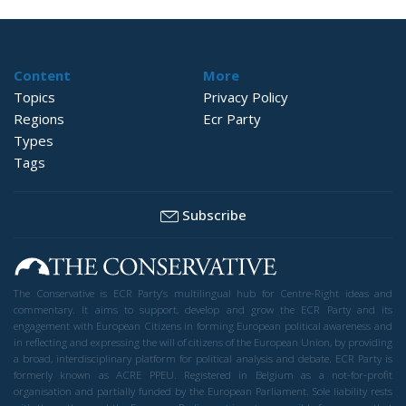
Content
More
Topics
Privacy Policy
Regions
Ecr Party
Types
Tags
Subscribe
The Conservative is ECR Party’s multilingual hub for Centre-Right ideas and
commentary. It aims to support, develop and grow the ECR Party and its
engagement with European Citizens in forming European political awareness and
in reflecting and expressing the will of citizens of the European Union, by providing
a broad, interdisciplinary platform for political analysis and debate. ECR Party is
formerly known as ACRE PPEU. Registered in Belgium as a not-for-profit
organisation and partially funded by the European Parliament. Sole liability rests