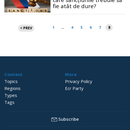
care sancțiunile trebuie să
fie atât de dure?
Paginație
1
…
4
5
6
7
8
< PREV
articole
Content
More
Topics
Privacy Policy
Regions
Ecr Party
Types
Tags
Subscribe