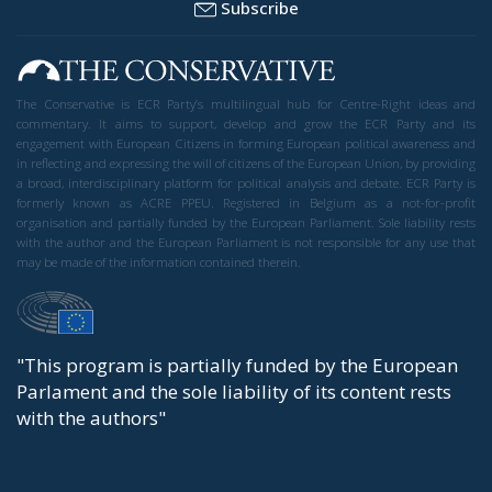
Subscribe
The Conservative is ECR Party’s multilingual hub for Centre-Right ideas and
commentary. It aims to support, develop and grow the ECR Party and its
engagement with European Citizens in forming European political awareness and
in reflecting and expressing the will of citizens of the European Union, by providing
a broad, interdisciplinary platform for political analysis and debate. ECR Party is
formerly known as ACRE PPEU. Registered in Belgium as a not-for-profit
organisation and partially funded by the European Parliament. Sole liability rests
with the author and the European Parliament is not responsible for any use that
may be made of the information contained therein.
"This program is partially funded by the European
Parlament and the sole liability of its content rests
with the authors"