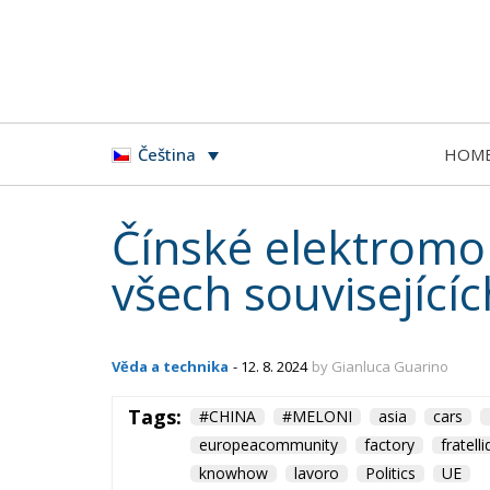
HOM
Čeština
Čínské elektromob
všech souvisejícíc
Věda a technika
- 12. 8. 2024
by Gianluca Guarino
Tags:
#CHINA
#MELONI
asia
cars
europeacommunity
factory
fratelli
knowhow
lavoro
Politics
UE