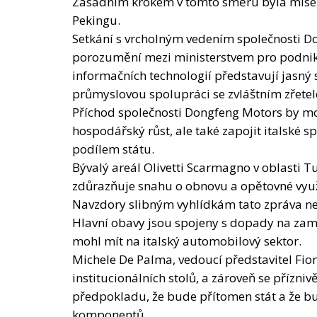
průmyslovou spolupráci se zvláštním zřete
Příchod společnosti Dongfeng Motors by moh
hospodářský růst, ale také zapojit italské
podílem státu.
Bývalý areál Olivetti Scarmagno v oblasti T
zdůrazňuje snahu o obnovu a opětovné využi
Navzdory slibným vyhlídkám tato zpráva n
Hlavní obavy jsou spojeny s dopady na zam
mohl mít na italský automobilový sektor.
Michele De Palma, vedoucí představitel Fiom,
institucionálních stolů, a zároveň se přízniv
předpokladu, že bude přítomen stát a že b
komponentů.
Ferdinando Uliano, generální tajemník Fim, 
Uliano vyjádřil přání ověřit konkrétnost zp
Palombella označil hypotézu za „utopickou“ 
sociální roli.