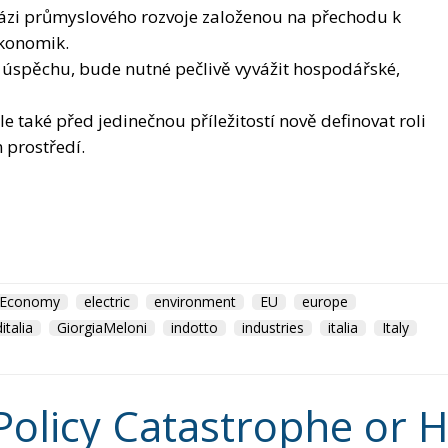
le také před jedinečnou příležitostí nově definovat roli
m prostředí.
Economy
electric
environment
EU
europe
ditalia
GiorgiaMeloni
indotto
industries
italia
Italy
Policy Catastrophe or H
on
Morocco
us