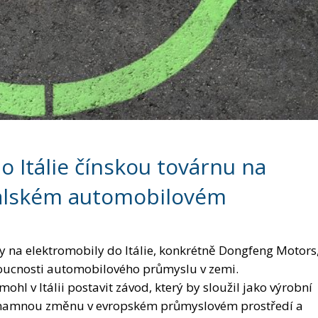
o Itálie čínskou továrnu na
italském automobilovém
 na elektromobily do Itálie, konkrétně Dongfeng Motors
oucnosti automobilového průmyslu v zemi.
hl v Itálii postavit závod, který by sloužil jako výrobní
ýznamnou změnu v evropském průmyslovém prostředí a
by se čínský výrobce mohl rozhodnout vyrábět automobily 
ová loď evropské výroby, zaznamenal postupný úpadek