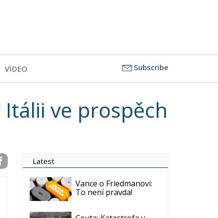
Subscribe
VIDEO
Itálii ve prospěch
Latest
Vance o Friedmanovi:
To není pravda!
Ceuta: Katastrofa v
oblasti migrační
politiky, nebo hybridní
útok?
Irská byrokracie