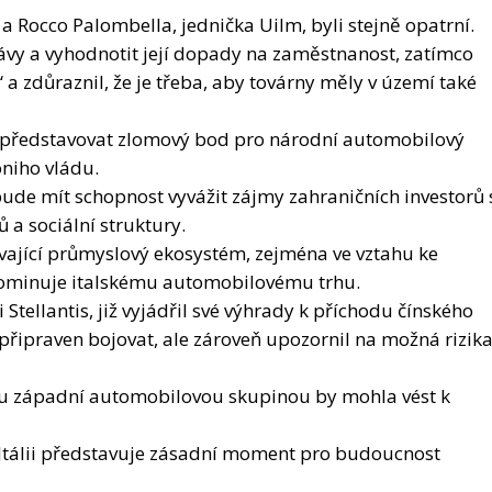
l představovat zlomový bod pro národní automobilový
niho vládu.
bude mít schopnost vyvážit zájmy zahraničních investorů 
 a sociální struktury.
ající průmyslový ekosystém, zejména ve vztahu ke
i dominuje italskému automobilovému trhu.
 Stellantis, již vyjádřil své výhrady k příchodu čínského
je připraven bojovat, ale zároveň upozornil na možná rizik
u západní automobilovou skupinou by mohla vést k
Itálii představuje zásadní moment pro budoucnost
fázi průmyslového rozvoje založenou na přechodu k
ekonomik.
o úspěchu, bude nutné pečlivě vyvážit hospodářské,