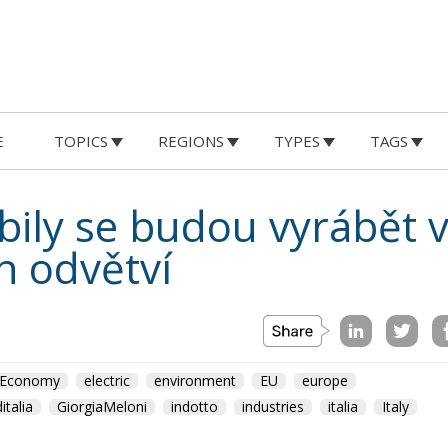
E
TOPICS
REGIONS
TYPES
TAGS
ily se budou vyrábět v 
h odvětví
Economy
electric
environment
EU
europe
ditalia
GiorgiaMeloni
indotto
industries
italia
Italy