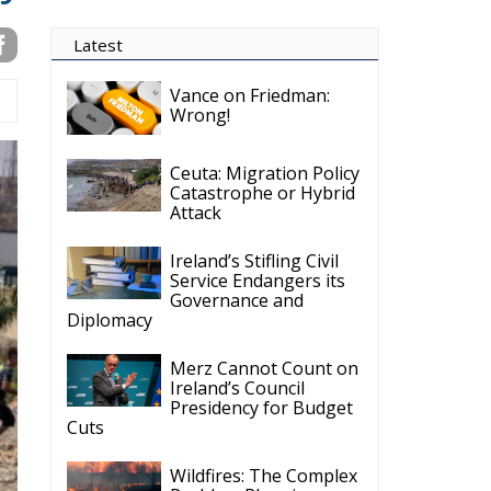
Ceuta: Migration Policy
Catastrophe or Hybrid
Attack
Ireland’s Stifling Civil
Service Endangers its
Governance and
Diplomacy
Merz Cannot Count on
Ireland’s Council
Presidency for Budget
Cuts
Wildfires: The Complex
Problem Plaguing
Cyprus
Romania’s Biodiversity
Law Ignites a Political
and Economic Storm