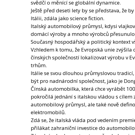
domácí výroby a mnoho výrobců přesunulo sv
Současný hospodářský a politický kontext vš
Vzhledem k tomu, že Evropská unie zvýšila c
čínských společností lokalizovat výrobu v Ev
trhům.
Itálie se svou dlouhou průmyslovou tradicí,
být pro nadnárodní společnost, jako je Don
Čínská automobilka, která chce vyrábět 100
pokročilá jednání s italskou vládou s cílem z
automobilový průmysl, ale také nově definov
elektromobilů.
Zdá se, že italská vláda pod vedením premié
přilákat zahraniční investice do automobilo
Zásadním krokem v tomto směru byla mise m
Pekingu.
Setkání s vrcholným vedením společnosti 
porozumění mezi ministerstvem pro podniká
informačních technologií představují jasný