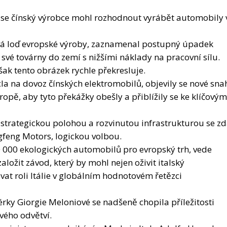
é továrny do zemí s nižšími náklady na pracovní sílu.
ak tento obrázek rychle překresluje.
la na dovoz čínských elektromobilů, objevily se nové sna
ropě, aby tyto překážky obešly a přiblížily se ke klíčovým
 strategickou polohou a rozvinutou infrastrukturou se z
gfeng Motors, logickou volbou.
 000 ekologických automobilů pro evropský trh, vede
aložit závod, který by mohl nejen oživit italský
at roli Itálie v globálním hodnotovém řetězci
rky Giorgie Meloniové se nadšeně chopila příležitosti
vého odvětví.
inistra pro podnikání a Made in Italy Adolfa Ursa do
Dongfeng Motors a následný podpis memoranda o
ní a Made in Italy a čínským ministerstvem průmyslu a
 signál odhodlání Itálie podporovat dvoustrannou