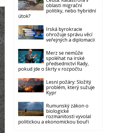
ohrožuje správu věcí
veřejných a diplomacii
Merz se nemůže
spoléhat na irské
předsednictví Rady,
pokud jde o škrty v rozpočtu
Lesní požáry: Složitý
problém, který sužuje
Kypr
Rumunský zákon o
biologické
rozmanitosti vyvolal
politickou a ekonomickou bouři
ECR Party
Follow