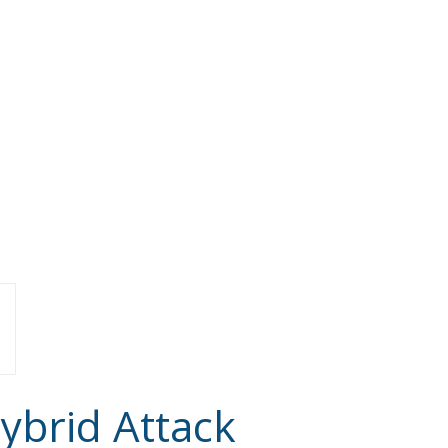
ybrid Attack
Latest
Vance on Friedman:
Wrong!