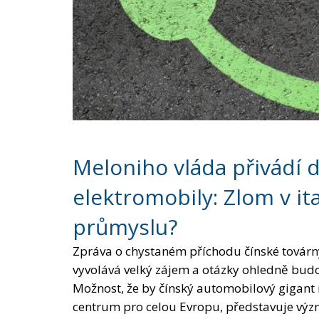
Meloniho vláda přivádí d
elektromobily: Zlom v 
průmyslu?
Zpráva o chystaném příchodu čínské továrny
vyvolává velký zájem a otázky ohledně bud
Možnost, že by čínský automobilový gigant mo
centrum pro celou Evropu, představuje v
svědčí o měnící se globální dynamice.
Ještě před deseti lety by se představa, že 
Itálii, zdála jako science fiction.
Italský automobilový průmysl, kdysi vlajk