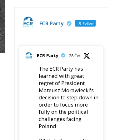
ECR Party
28 Čvc
The ECR Party has
learned with great
regret of President
Mateusz Morawiecki's
decision to step down in
order to focus more
,
fully on the political
challenges facing
Poland.
While fully respecting
his decision, the Party
v
expresses its sincere
gratitude for his
leadership,