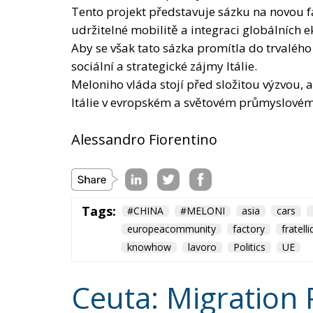
Meloniho vláda stojí před složitou výzvou, a
Itálie v evropském a světovém průmyslové
Alessandro Fiorentino
Tags:
#CHINA
#MELONI
asia
cars
europeacommunity
factory
fratelli
knowhow
lavoro
Politics
UE
Ceuta: Migration 
World
- August 6, 2026
by Juan Soto
Tags:
#spain
EU
hybrid attack
Migrati