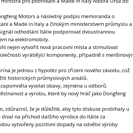
lem na elektromobily.
l nejen vytvořit nová pracovní místa a stimulovat
 společnosti vyrábějící komponenty, případně s menšinov
urína je jednou z hypotéz pro zřízení nového závodu, což
tí historických průmyslových areálů.
ezapomněla vyvolat obavy, zejména u odborů.
ěstnanost a výrobu, které by nový hráč jako Dongfeng
 zdůraznil, že je důležité, aby tyto diskuse probíhaly u
ě díval na příchod dalšího výrobce do Itálie za
udou vytvořeny pozitivní dopady na odvětví výroby
a Rocco Palombella, jednička Uilm, byli stejně opatrní.
rávy a vyhodnotit její dopady na zaměstnanost, zatímco
a zdůraznil, že je třeba, aby továrny měly v území také