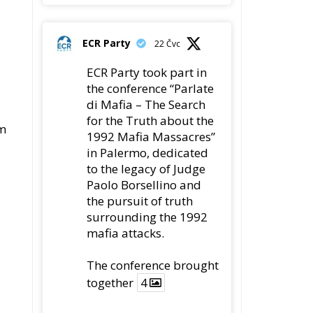
the conference “Parlate
di Mafia – The Search
for the Truth about the
ým
1992 Mafia Massacres”
in Palermo, dedicated
to the legacy of Judge
Paolo Borsellino and
the pursuit of truth
surrounding the 1992
mafia attacks.
The conference brought
together
4
4
Twitter
Load More