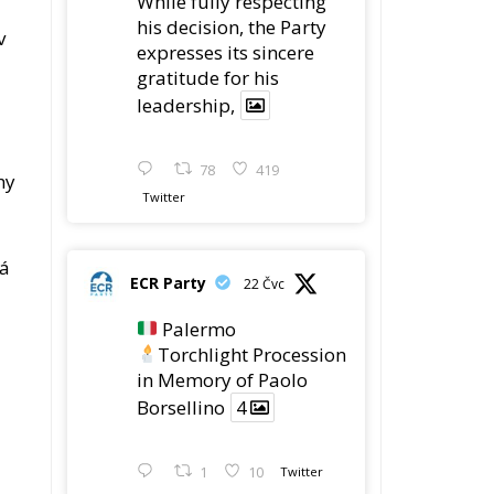
78
419
hy
Twitter
dá
ECR Party
22 Čvc
Palermo
Torchlight Procession
in Memory of Paolo
Borsellino
4
1
10
Twitter
ECR Party
22 Čvc
ECR Party took part in