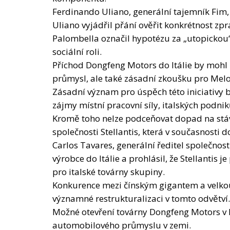
Příchod Dongfeng Motors do Itálie by moh
průmysl, ale také zásadní zkoušku pro Melo
Zásadní význam pro úspěch této iniciativy 
zájmy místní pracovní síly, italských podniků
Kromě toho nelze podceňovat dopad na stáv
společnosti Stellantis, která v současnost
Carlos Tavares, generální ředitel společnosti
výrobce do Itálie a prohlásil, že Stellantis 
pro italské továrny skupiny.
Konkurence mezi čínským gigantem a velko
významné restrukturalizaci v tomto odvětví.
Možné otevření továrny Dongfeng Motors v 
automobilového průmyslu v zemi.
Tento projekt představuje sázku na novou 
udržitelné mobilitě a integraci globálních 
Aby se však tato sázka promítla do trvaléh
sociální a strategické zájmy Itálie.