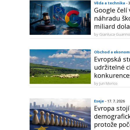
Věda a technika
- 
Google čelí
náhradu ško
miliard dol
rozhodnutí 
by Gianluca Guarin
věci
Obchod a ekonom
Evropská st
udržitelné c
konkurence
odolnost a 
by Juri Morico
suverenita
Eseje
- 17. 7. 2026
Evropa stoj
demografic
protože poč