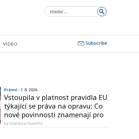
Vyhledávání
Subscribe
VIDEO
Právní
- 1. 8. 2026
Vstoupila v platnost pravidla EU
týkající se práva na opravu: Co
nové povinnosti znamenají pro
výrobce a spotřebitele
by Gianluca Guarino