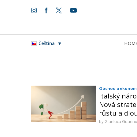
HOM
Čeština
Obchod a ekonom
Italský nár
Nová strate
růstu a dlo
by Gianluca Guarin