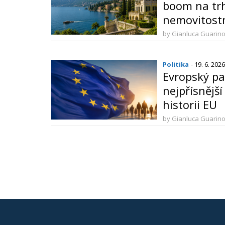
boom na trh
nemovitostmi
2026
by Gianluca Guarin
Politika
- 19. 6. 2026
Evropský pa
nejpřísnějš
historii EU
by Gianluca Guarin