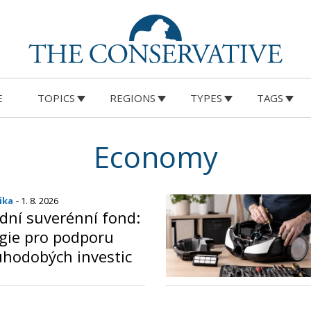
E
TOPICS
REGIONS
TYPES
TAGS
Economy
ika
- 1. 8. 2026
odní suverénní fond:
gie pro podporu
uhodobých investic
o