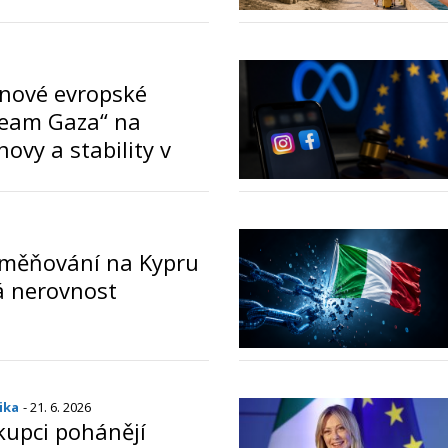
 2100 klesnout o 50
o
e nové evropské
„Team Gaza“ na
ovy a stability v
o
dměňování na Kypru
á nerovnost
ika
- 21. 6. 2026
kupci pohánějí