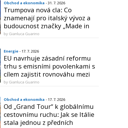
Obchod a ekonomika
- 31. 7. 2026
Trumpova nová cla: Co
znamenají pro italský vývoz a
budoucnost značky „Made in
Italy“
by Gianluca Guarino
Energie
- 17. 7. 2026
EU navrhuje zásadní reformu
trhu s emisními povolenkami s
cílem zajistit rovnováhu mezi
klimatickými cíli a
by Gianluca Guarino
konkurenceschopností
průmyslu
Obchod a ekonomika
- 17. 7. 2026
Od „Grand Tour“ k globálnímu
cestovnímu ruchu: Jak se Itálie
stala jednou z předních