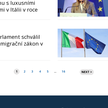
u s luxusními
 v Itálii v roce
o
rlament schválil
í migrační zákon v
o
Stránkování
1
2
3
4
5
…
16
NEXT >
příspěvků