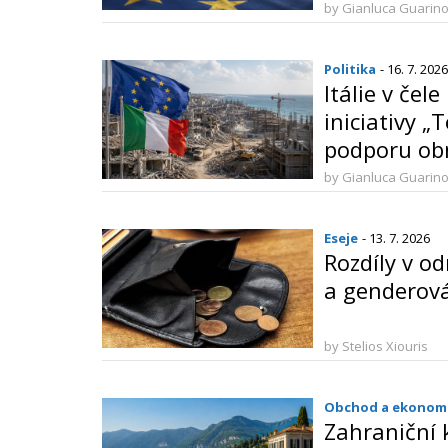
měl do roku
by Gianluca Guarin
milionů
Politika
- 16. 7. 2026
Itálie v čel
iniciativy 
podporu obn
Gaze
by Gianluca Guarin
Eseje
- 13. 7. 2026
Rozdíly v o
a genderov
by Stelios Xiouris
Obchod a ekonom
Zahraniční 