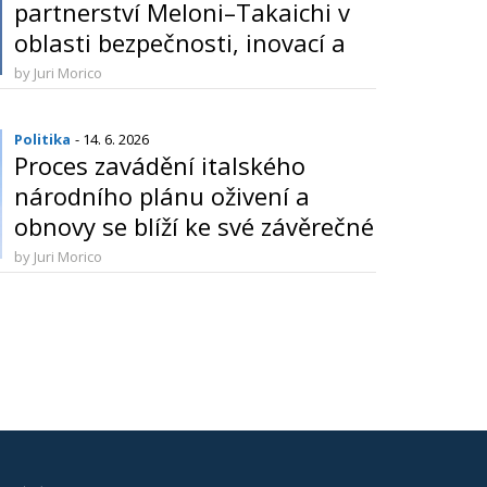
partnerství Meloni–Takaichi v
oblasti bezpečnosti, inovací a
evropských perspektiv
by Juri Morico
Politika
- 14. 6. 2026
Proces zavádění italského
národního plánu oživení a
obnovy se blíží ke své závěrečné
fázi
by Juri Morico