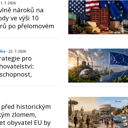
31. 7. 2026
 vlně nároků na
dy ve výši 10
arů po přelomovém
EU v antimonopolní
o
ika
- 22. 7. 2026
rategie pro
hovatelství:
schopnost,
potravinová
í před historickým
kým zlomem,
et obyvatel EU by