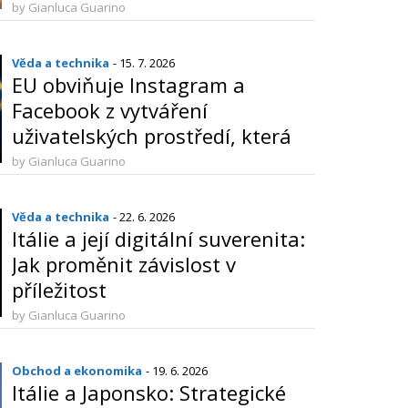
světových turistických destinací
by Gianluca Guarino
Věda a technika
- 15. 7. 2026
EU obviňuje Instagram a
Facebook z vytváření
uživatelských prostředí, která
vyvolávají závislost
by Gianluca Guarino
Věda a technika
- 22. 6. 2026
Itálie a její digitální suverenita:
Jak proměnit závislost v
příležitost
by Gianluca Guarino
Obchod a ekonomika
- 19. 6. 2026
Itálie a Japonsko: Strategické