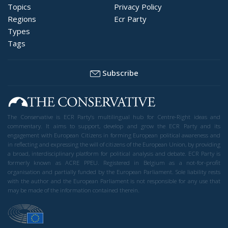
Topics
Privacy Policy
Regions
Ecr Party
Types
Tags
Subscribe
The Conservative is ECR Party’s multilingual hub for Centre-Right ideas and
commentary. It aims to support, develop and grow the ECR Party and its
engagement with European Citizens in forming European political awareness and
in reflecting and expressing the will of citizens of the European Union, by providing
a broad, interdisciplinary platform for political analysis and debate. ECR Party is
formerly known as ACRE PPEU. Registered in Belgium as a not-for-profit
organisation and partially funded by the European Parliament. Sole liability rests
with the author and the European Parliament is not responsible for any use that
may be made of the information contained therein.