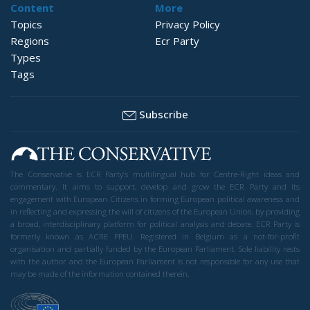
Content
More
Topics
Privacy Policy
Regions
Ecr Party
Types
Tags
Subscribe
The Conservative is ECR Party’s multilingual hub for Centre-Right ideas and
commentary. It aims to support, develop and grow the ECR Party and its
engagement with European Citizens in forming European political awareness and
in reflecting and expressing the will of citizens of the European Union, by providing
a broad, interdisciplinary platform for political analysis and debate. ECR Party is
formerly known as ACRE PPEU. Registered in Belgium as a not-for-profit
organisation and partially funded by the European Parliament. Sole liability rests
with the author and the European Parliament is not responsible for any use that
may be made of the information contained therein.