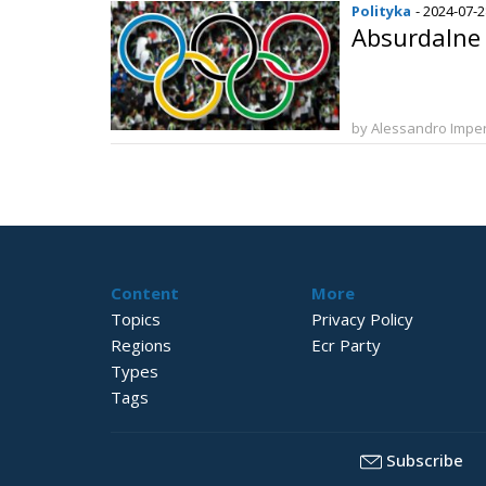
Polityka
- 2024-07-
Absurdalne 
by Alessandro Imper
Content
More
Topics
Privacy Policy
Regions
Ecr Party
Types
Tags
Subscribe