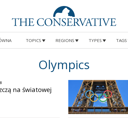
ÓWNA
TOPICS
REGIONS
TYPES
TAGS
Olympics
28
zczą na światowej
o