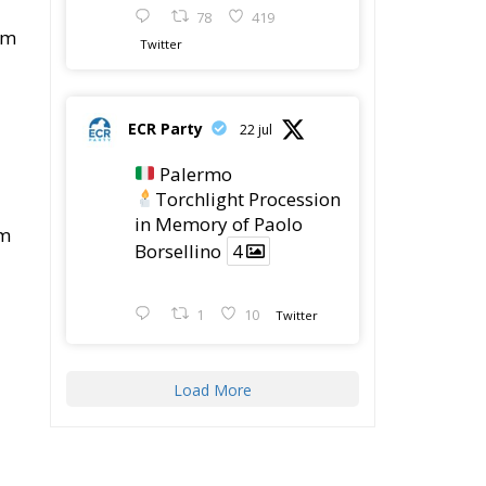
an
n
ot