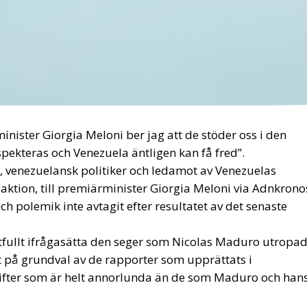
mband med förtrycket av gatuprotesterna efter valet.
m absolut inte kommer att sluta med ett ”handslag” och s
t ännu större än i dag.
sident i en demokratisk stat hade länge varit uppenbart.
ester slutat i blod för presidentens soldaters händer och
härdliga nivåer.
åde stora delar av det internationella samfundet och
s venezuelaner som flytt till grannländerna återvänder h
 Maduros motkandidat, har gått världen runt.
illräckligt för att säkerställa att valet fick det önskade
 på ett öppet sätt.
och i tidningar, medan det internationella samfundet
rna för en anti-Chavismo-demonstration där den
duro för första gången skulle förenas med den
 Maduro.
logen till ett inbördeskrig.