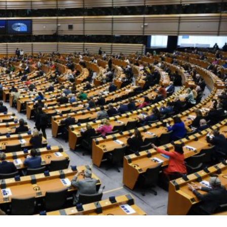
e importance of nurturing and preserving democracy. And 
 the West, we believe in Western democracy, and we belie
acy is that opposing political camps must be able to
ction. Moreover, those adversaries might win several
dance with the shared rules of the democratic game, there i
es of democracy. Voters decide for themselves which
l Law and the Constitutional Definition of Marriage
und: A New Strategy to Unlock Growth and Long-Term
system has generally worked well so far. A possible
tion, where many of Trump’s supporters found it extremel