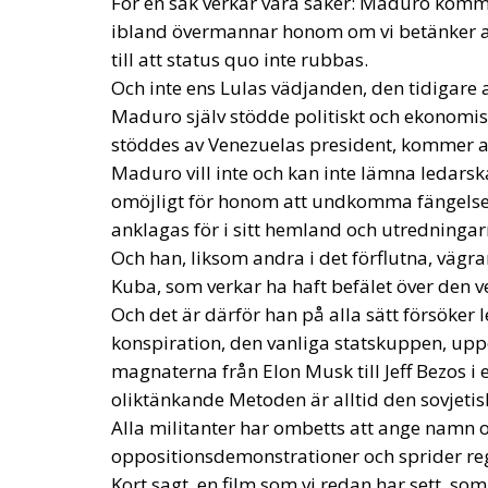
Kort sagt, en film som vi redan har sett, som 
ett land som troligen kommer att se sina in
Tags:
#elections
maduro
Venezuela
Strains on Democ
Essays
- August 2, 2026
by Richard Sörman
Tags:
#elections
Conservatism
democra