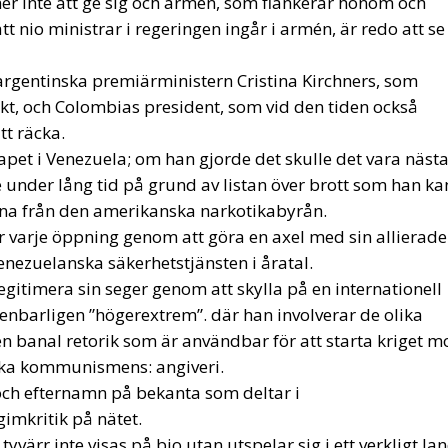
tyvärr inte visas på bio utan utspelar sig i ett verkligt lan
vånares blod flyta inom kort.
racy
cy
Politics
Trump