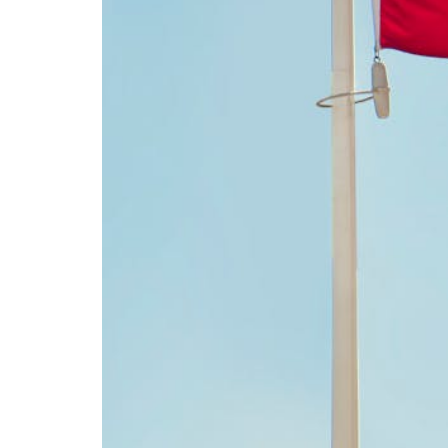
”Till den italienska regeringen och premiärm
process vi genomför så att suveräniteten re
Så lyder uppmaningen från Williams Davila,
nationalförsamling för partiet Demokratisk 
I det sydamerikanska landet har protester oc
valet.
Oppositionen i Venezuela fortsätter att kra
i det senaste presidentvalet, och den gör d
vallokalerna som enligt rapporter ger upp
folk har deklarerat.