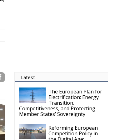
the Digital Age:
Toward Greater Strategic
Autonomy for the European Union
Housing Emergency:
How the Meloni
Government’s Housing
Plan Can Help Young Couples
Implementation of the
AI Act in the EU: New
Rules for
Transparency, Oversight, and
Governance of Artificial Intelligence
The European
Response to the Ceuta
Migration Crisis
The Executive
Taoiseach and
Ireland’s Centralised
Politics of Inaction