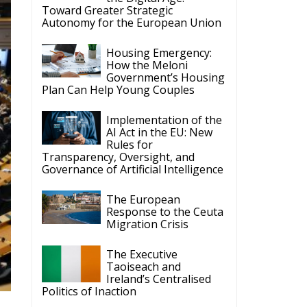
we
ve
ECR Party
Follow
s
ECR Party
@ecrparty
·
6 Aug
Summer
Academy 2026 is
coming!
Bellaria-Igea
Marina, Italy
28–30 August 2026
The Strength of
Conservative Values
for a Renewed Europe.
y