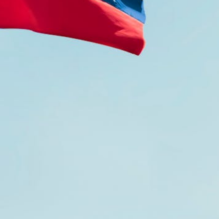
inister Giorgia Meloni ber jag att de stöder oss i den
spekteras och Venezuela äntligen kan få fred”.
 venezuelansk politiker och ledamot av Venezuelas
aktion, till premiärminister Giorgia Meloni via Adnkrono
h polemik inte avtagit efter resultatet av det senaste
ftfullt ifrågasätta den seger som Nicolas Maduro utropa
et på grundval av de rapporter som upprättats i
gifter som är helt annorlunda än de som Maduro och han