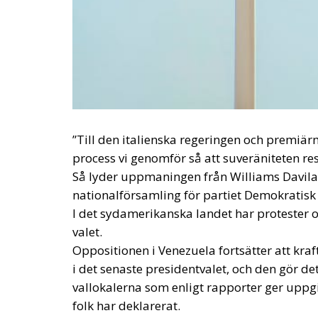
Under tiden har minst 24 personer dött i sa
Det är minst sagt en explosiv situation, so
leder Venezuela mot en isolering, om möjlig
Att Maduro var mer av en diktator än en pre
Ett land där motståndare förföljts, där prot
där fattigdom och kriminalitet nu är på out
En situation som i åratal har fördömts av b
oppositionspartiet Demokratisk aktion.
Bilderna av hur tusentals och åter tusental
för att rösta på Edmundo González Urrutia,
Tyvärr verkar det som om allt detta inte var t
resultatet, eller snarare att det genomfördes
Och medan striden rasar på sociala medier 
höjer sin röst, förbereder sig venezuelane
venezuelanska högerflygeln som är emot Ma
venezuelanska vänsterflygeln som är emot
En demonstration som tyvärr verkar vara pro