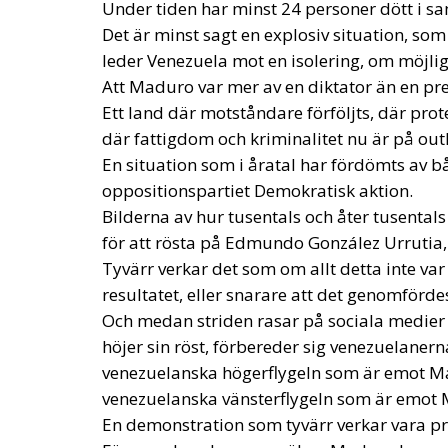
För en sak verkar vara säker: Maduro komme
ibland övermannar honom om vi betänker att 
till att status quo inte rubbas.
Och inte ens Lulas vädjanden, den tidigare 
Maduro själv stödde politiskt och ekonomis
stöddes av Venezuelas president, kommer at
Maduro vill inte och kan inte lämna ledarsk
omöjligt för honom att undkomma fängelse 
anklagas för i sitt hemland och utredninga
Och han, liksom andra i det förflutna, vägr
Kuba, som verkar ha haft befälet över den v
Och det är därför han på alla sätt försöker 
konspiration, den vanliga statskuppen, upp
magnaterna från Elon Musk till Jeff Bezos i 
oliktänkande Metoden är alltid den sovjet
Alla militanter har ombetts att ange namn 
oppositionsdemonstrationer och sprider reg