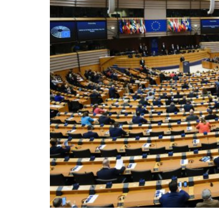
The political Left frequently speaks of th
conservatives can only agree. We believe in
in government by the people.
Perhaps the most difficult aspect of democr
accept that their adversaries can win an ele
elections in a row. Yet, if they win in accor
little to be done about it; such are the rul
politicians they wish to entrust with power.
RELATED
Wir Schaffen Das, Ceuta!
Defending Poland’s Fundamenta
Italy’s National Sovereign F
Investment
In the stable democracies of the West, this 
exception is the 2020 US presidential elec
difficult to accept the electoral defeat.