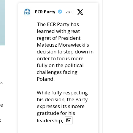
78
419
om
Twitter
ECR Party
22 jul
Palermo
Torchlight Procession
in Memory of Paolo
em
Borsellino
4
1
10
Twitter
Load More