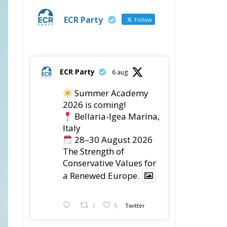
ECR Party
28 jul
The ECR Party has
learned with great
regret of President
Mateusz Morawiecki's
decision to step down in
order to focus more
fully on the political
challenges facing
Poland.
s.
While fully respecting
his decision, the Party
de
expresses its sincere
gratitude for his
s
leadership,