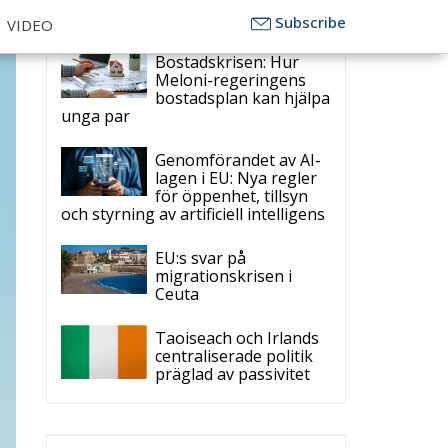
ECR Party
Follow
ECR Party
6 aug
Summer Academy
2026 is coming!
Bellaria-Igea Marina,
Italy
28–30 August 2026
The Strength of
Conservative Values for
a Renewed Europe.
1
5
Twitter