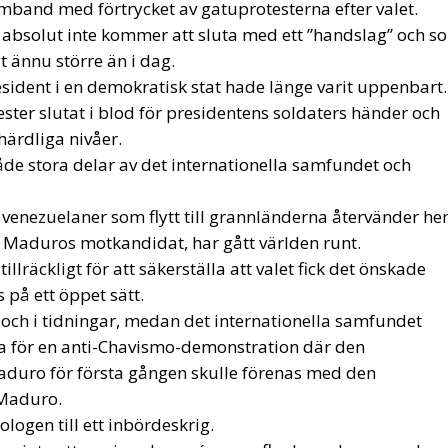
r inte att ge sig och armén, som flankerar honom och
nio ministrar i regeringen ingår i armén, är redo att se
argentinska premiärministern Cristina Kirchners, som
kt, och Colombias president, som vid den tiden också
t räcka.
apet i Venezuela; om han gjorde det skulle det vara näst
under lång tid på grund av listan över brott som han ka
rna från den amerikanska narkotikabyrån.
ar varje öppning genom att göra en axel med sin allierade
enezuelanska säkerhetstjänsten i åratal.
legitimera sin seger genom att skylla på en internationell
enbarligen ”högerextrem”. där han involverar de olika
en banal retorik som är användbar för att starta kriget m
iska kommunismens: angiveri.
och efternamn på bekanta som deltar i
imkritik på nätet.