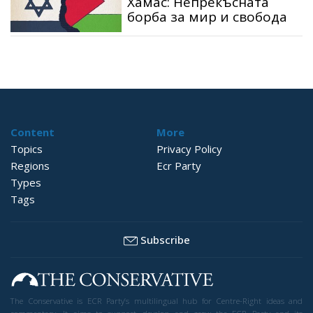
Хамас: Непрекъсната
борба за мир и свобода
Content
More
Topics
Privacy Policy
Regions
Ecr Party
Types
Tags
Subscribe
The Conservative is ECR Party’s multilingual hub for Centre-Right ideas and