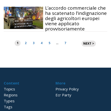
L’accordo commerciale che
ha scatenato l’indignazione
degli agricoltori europei
viene applicato
provvisoriamente
Paginazione
1
2
3
4
5
…
7
NEXT >
degli
articoli
Content
More
Topics
Privacy Policy
Regions
Ecr Party
Types
Tags