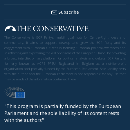
Subscribe
The Conservative is ECR Party’s multilingual hub for Centre-Right ideas and
commentary. It aims to support, develop and grow the ECR Party and its
engagement with European Citizens in forming European political awareness and
in reflecting and expressing the will of citizens of the European Union, by providing
a broad, interdisciplinary platform for political analysis and debate. ECR Party is
formerly known as ACRE PPEU. Registered in Belgium as a not-for-profit
organisation and partially funded by the European Parliament. Sole liability rests
with the author and the European Parliament is not responsible for any use that
may be made of the information contained therein.
"This program is partially funded by the European
Parlament and the sole liability of its content rests
with the authors"