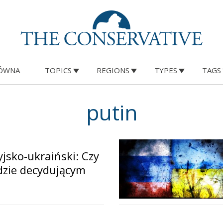
ÓWNA
TOPICS
REGIONS
TYPES
TAGS
putin
yjsko-ukraiński: Czy
dzie decydującym