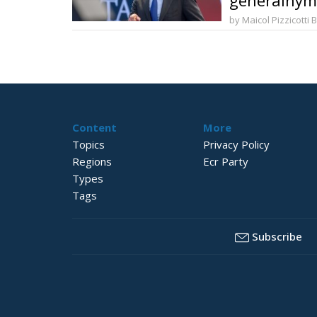
generalny
by Maicol Pizzicotti 
Content
More
Topics
Privacy Policy
Regions
Ecr Party
Types
Tags
Subscribe