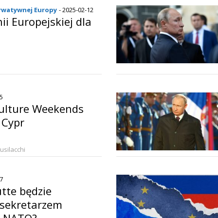
rwatywnej Europy
- 2025-02-12
ii Europejskiej dla
o
25
Culture Weekends
 Cypr
Busilacchi
27
tte będzie
sekretarzem