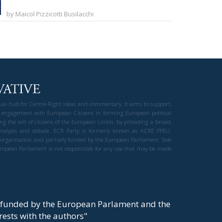
by Maicol Pizzicotti Busilacchi
gual hub for Centre-Right ideas and commentary. It aims to support,
 engagement with European Citizens in forming European political
ng the will of citizens of the European Union, by providing a broad,
al analysis and debate. ECR Party is formerly known as ACRE PPEU.
t organisation and partially funded by the European Parliament. Sole
European Parliament is not responsible for any use that may be made
y funded by the European Parlament and the
t rests with the authors"