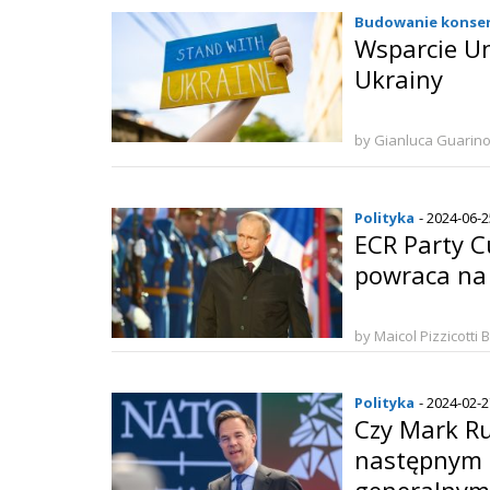
Budowanie konse
Wsparcie Un
Ukrainy
by Gianluca Guarin
Polityka
- 2024-06-
ECR Party 
powraca na
by Maicol Pizzicotti 
Polityka
- 2024-02-
Czy Mark Ru
następnym 