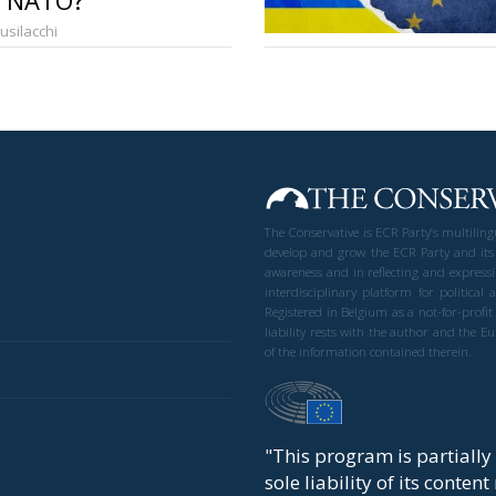
m NATO?
Busilacchi
The Conservative is ECR Party’s multilin
develop and grow the ECR Party and its
awareness and in reflecting and expressi
interdisciplinary platform for politic
Registered in Belgium as a not-for-profi
liability rests with the author and the 
of the information contained therein.
"This program is partiall
sole liability of its conten