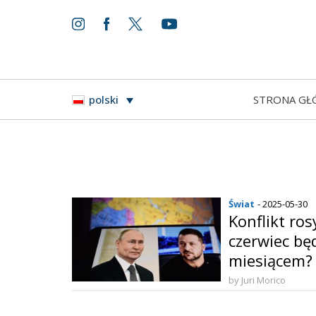
STRONA GŁ
polski
Świat
- 2025-05-30
Konflikt ros
czerwiec bę
miesiącem?
by Juri Morico