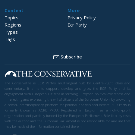
Content
More
Topics
Privacy Policy
Regions
Ecr Party
Types
Tags
Subscribe
The Conservative is ECR Party’s multilingual hub for Centre-Right ideas and
commentary. It aims to support, develop and grow the ECR Party and its
engagement with European Citizens in forming European political awareness and
in reflecting and expressing the will of citizens of the European Union, by providing
a broad, interdisciplinary platform for political analysis and debate. ECR Party is
formerly known as ACRE PPEU. Registered in Belgium as a not-for-profit
organisation and partially funded by the European Parliament. Sole liability rests
with the author and the European Parliament is not responsible for any use that
may be made of the information contained therein.