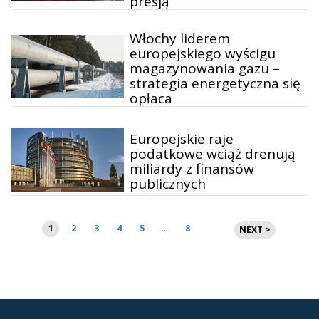
presją
Włochy liderem
europejskiego wyścigu
magazynowania gazu –
strategia energetyczna się
opłaca
Europejskie raje
podatkowe wciąż drenują
miliardy z finansów
publicznych
Stronicowanie
1
2
3
4
5
…
8
NEXT >
wpisów