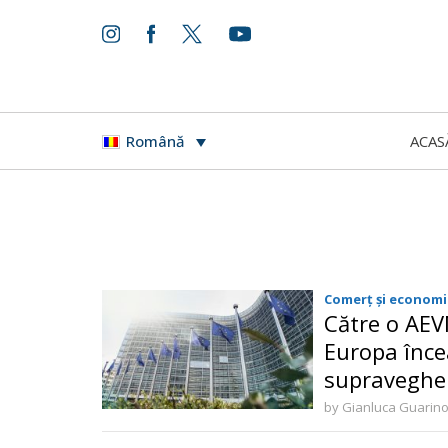
ACAS
Română
Comerț și economi
Către o AEV
Europa înce
supravegher
by Gianluca Guarin