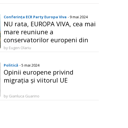
Conferința ECR Party Europa Viva
- 9 mai 2024
NU rata, EUROPA VIVA, cea mai
mare reuniune a
conservatorilor europeni din
Spania
by Eugen Olariu
Politică
- 5 mai 2024
Opinii europene privind
migrația și viitorul UE
by Gianluca Guarino