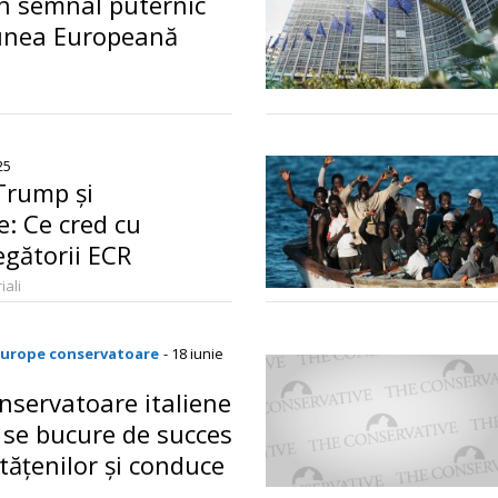
un semnal puternic
unea Europeană
o
25
 Trump și
e: Ce cred cu
egătorii ECR
iali
Europe conservatoare
- 18 iunie
onservatoare italiene
 se bucure de succes
tățenilor și conduce
ropă
o