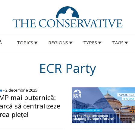
Ă
TOPICS
REGIONS
TYPES
TAGS
ECR Party
e
- 2 decembrie 2025
MP mai puternică:
arcă să centralizeze
ea pieței
o