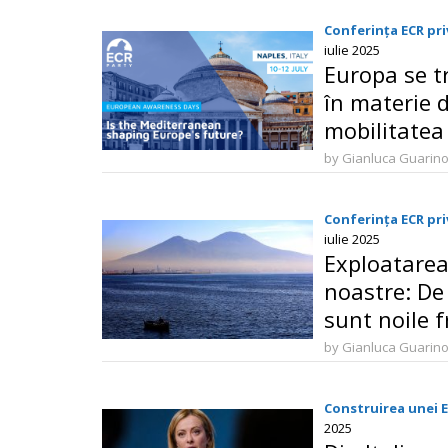
Conferința ECR pri
iulie 2025
Europa se tr
în materie d
mobilitatea 
fie următoa
by Gianluca Guarin
Conferința ECR pri
iulie 2025
Exploatarea
noastre: De
sunt noile f
prosperității
by Gianluca Guarin
Construirea unei 
2025