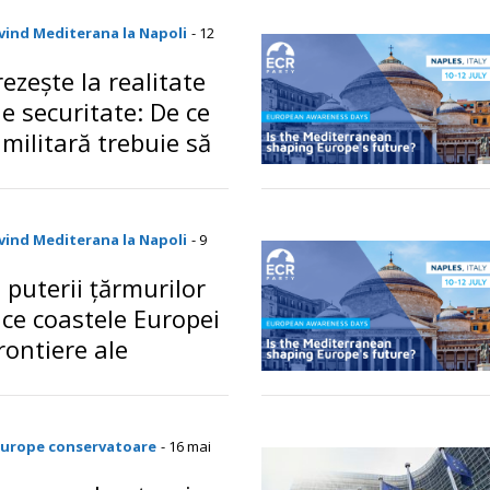
vind Mediterana la Napoli
- 12
ezește la realitate
e securitate: De ce
militară trebuie să
rea prioritate a UE
o
vind Mediterana la Napoli
- 9
 puterii țărmurilor
 ce coastele Europei
rontiere ale
 și securității
o
Europe conservatoare
- 16 mai