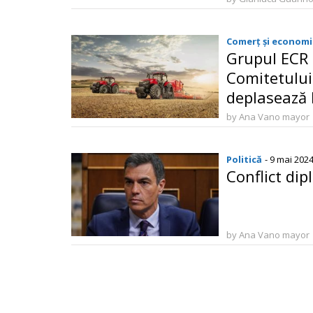
Comerț și economi
Grupul ECR 
Comitetului
deplasează l
by Ana Vano mayor
Politică
- 9 mai 202
Conflict dip
by Ana Vano mayor