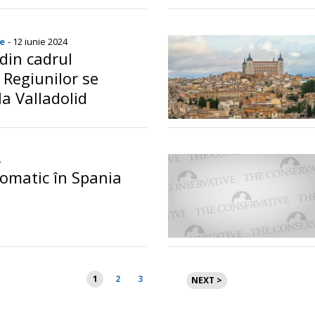
e
- 12 iunie 2024
din cadrul
 Regiunilor se
a Valladolid
4
lomatic în Spania
Paginație
1
2
3
NEXT >
articole