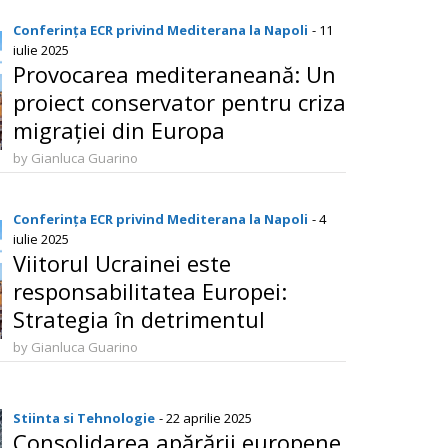
Conferința ECR privind Mediterana la Napoli
- 11
iulie 2025
Provocarea mediteraneană: Un
proiect conservator pentru criza
migrației din Europa
by Gianluca Guarino
Conferința ECR privind Mediterana la Napoli
- 4
iulie 2025
Viitorul Ucrainei este
responsabilitatea Europei:
Strategia în detrimentul
sentimentelor
by Gianluca Guarino
Stiinta si Tehnologie
- 22 aprilie 2025
Consolidarea apărării europene