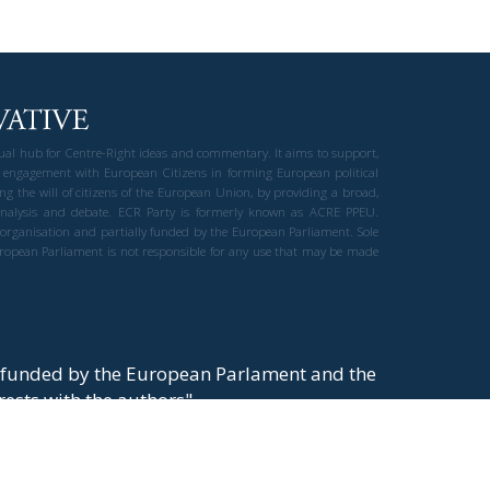
gual hub for Centre-Right ideas and commentary. It aims to support,
 engagement with European Citizens in forming European political
ng the will of citizens of the European Union, by providing a broad,
al analysis and debate. ECR Party is formerly known as ACRE PPEU.
t organisation and partially funded by the European Parliament. Sole
European Parliament is not responsible for any use that may be made
y funded by the European Parlament and the
t rests with the authors"