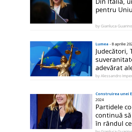
Din Italia, 
pentru Uni
by Gianluca Guarin
Lumea
- 8 aprilie 20
Judecători,
suveranitat
adevărat al
by Alessandro Imper
Construirea unei 
2024
Partidele c
continuă să
în rândul ce
întreaga Eu
by Gianluca Guarin