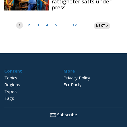
rättigheter sätts under
press
Sidnumrering
1
2
3
4
5
…
12
NEXT >
för
inlägg
Content
More
Topics
Privacy Policy
Regions
Ecr Party
Types
Tags
Subscribe