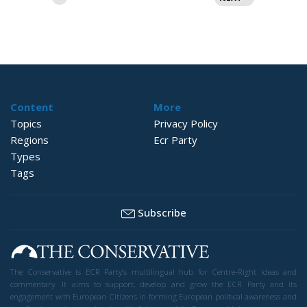
för
inlägg
Content
More
Topics
Privacy Policy
Regions
Ecr Party
Types
Tags
Subscribe
The Conservative is ECR Party’s multilingual hub for Centre-Right ideas and
commentary. It aims to support, develop and grow the ECR Party and its
engagement with European Citizens in forming European political awareness and