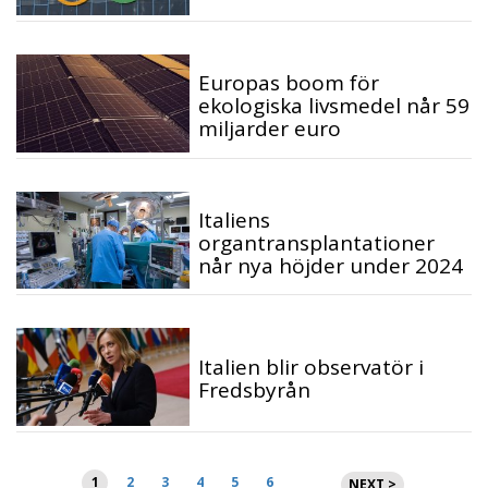
Europas boom för
ekologiska livsmedel når 59
miljarder euro
Italiens
organtransplantationer
når nya höjder under 2024
Italien blir observatör i
Fredsbyrån
Sidnumrering
1
2
3
4
5
6
NEXT >