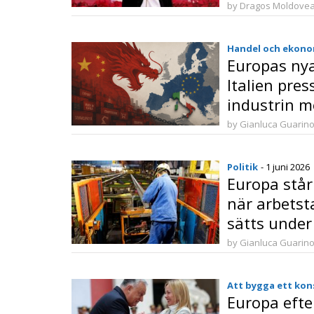
by Dragos Moldove
Handel och ekono
Europas nya
Italien pres
industrin m
påtryckning
by Gianluca Guarin
Politik
- 1 juni 2026
Europa står 
när arbetst
sätts under
by Gianluca Guarin
Att bygga ett kon
Europa efte