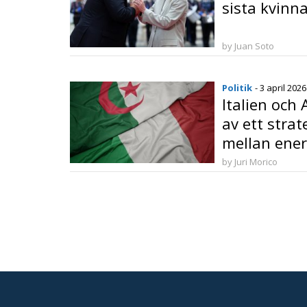
sista kvinn
by Juan Soto
Politik
- 3 april 2026
Italien och 
av ett stra
mellan ener
geopolitik
by Juri Morico