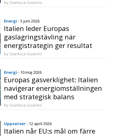
investeringsfonder
by Gianluca Guarino
Energi
- 5 juni 2026
Italien leder Europas
gaslagringstävling när
energistrategin ger resultat
by Gianluca Guarino
Energi
- 10 maj 2026
Europas gasverklighet: Italien
navigerar energiomställningen
med strategisk balans
by Gianluca Guarino
Uppsatser
- 12 april 2026
Italien når EU:s mål om färre