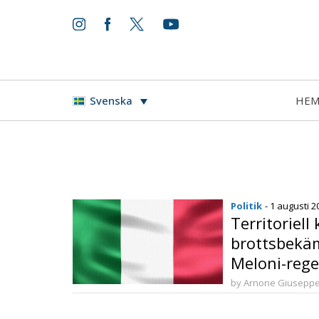
HE
Svenska
Politik
- 1 augusti 2
Territoriell
brottsbekäm
Meloni-reg
säkerhetsd
by Arnone Giusepp