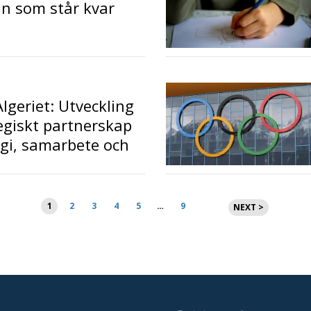
an som står kvar
Algeriet: Utveckling
tegiskt partnerskap
gi, samarbete och
Sidnumrering
1
2
3
4
5
…
9
NEXT >
för
inlägg