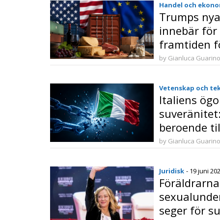
Handel och ekono
Trumps nya 
innebär för 
framtiden fö
by Gianluca Guarin
Vetenskap och te
Italiens ögo
suveränitet
beroende til
by Gianluca Guarin
Juridisk
- 19 juni 20
Föräldrarna
sexualunder
seger för s