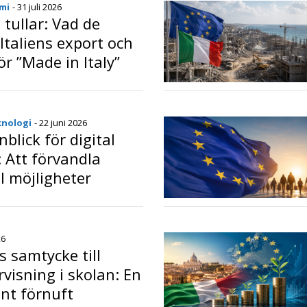
mi
- 31 juli 2026
tullar: Vad de
Italiens export och
r ”Made in Italy”
o
knologi
- 22 juni 2026
nblick för digital
: Att förvandla
l möjligheter
o
26
s samtycke till
visning i skolan: En
unt förnuft