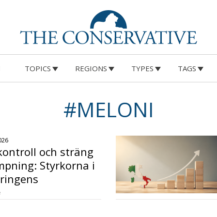
M
TOPICS
REGIONS
TYPES
TAGS
#MELONI
026
 kontroll och sträng
pning: Styrkorna i
eringens
ekret
e