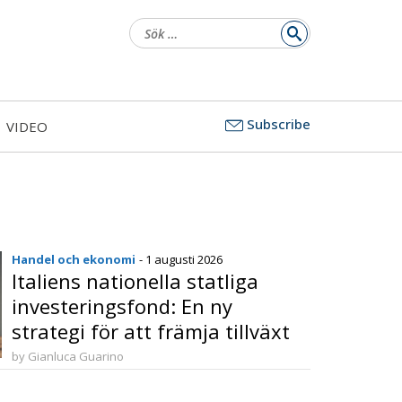
Sök
efter:
Subscribe
VIDEO
Handel och ekonomi
- 1 augusti 2026
Italiens nationella statliga
investeringsfond: En ny
strategi för att främja tillväxt
och långsiktiga investeringar
by Gianluca Guarino