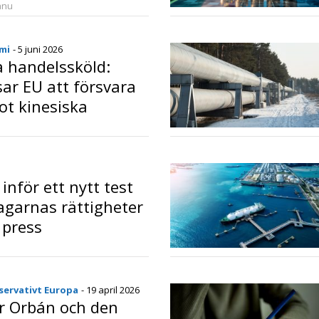
anu
mi
- 5 juni 2026
 handelssköld:
sar EU att försvara
ot kinesiska
ar
o
inför ett nytt test
agarnas rättigheter
 press
o
servativt Europa
- 19 april 2026
r Orbán och den