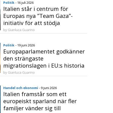
Politik
- 16 juli 2026
Italien står i centrum för
Europas nya ”Team Gaza”-
initiativ för att stödja
återuppbyggnad och stabilitet
by Gianluca Guarino
Politik
- 19 juni 2026
Europaparlamentet godkänner
den strängaste
migrationslagen i EU:s historia
by Gianluca Guarino
Handel och ekonomi
- 9 juni 2026
Italien framstår som ett
europeiskt sparland när fler
familjer vänder sig till