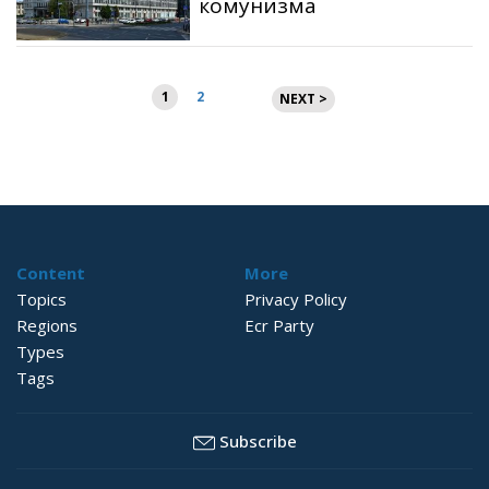
комунизма
Разделяне
1
2
NEXT >
на
публикациите
на
страници
Content
More
Topics
Privacy Policy
Regions
Ecr Party
Types
Tags
Subscribe