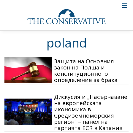
poland
Защита на Основния
закон на Полша и
конституционното
определение за брака
Дискусия и „Насърчаване
на европейската
икономика в
Средиземноморския
регион“ – панел на
партията ECR в Катания