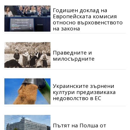
Годишен доклад на
Европейската комисия
относно върховенството
на закона
Праведните и
милосърдните
Украинските зърнени
култури предизвикаха
недоволство в ЕС
Пътят на Полша от