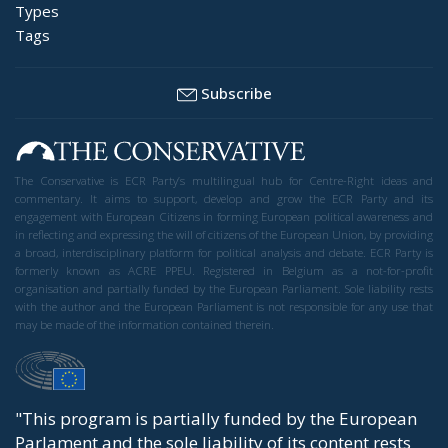
Types
Tags
Subscribe
The Conservative is ECR Party’s multilingual hub for Centre-Right ideas and
commentary. It aims to support, develop and grow the ECR Party and its
engagement with European Citizens in forming European political awareness and
in reflecting and expressing the will of citizens of the European Union, by providing
a broad, interdisciplinary platform for political analysis and debate. ECR Party is
formerly known as ACRE PPEU. Registered in Belgium as a not-for-profit
organisation and partially funded by the European Parliament. Sole liability rests
with the author and the European Parliament is not responsible for any use that
may be made of the information contained therein.
"This program is partially funded by the European
Parlament and the sole liability of its content rests