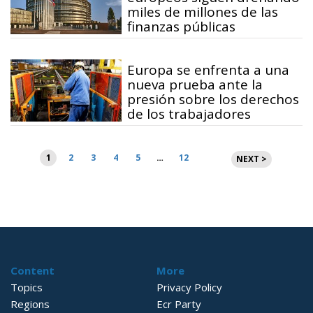
miles de millones de las
finanzas públicas
Europa se enfrenta a una
nueva prueba ante la
presión sobre los derechos
de los trabajadores
Paginación
1
2
3
4
5
…
12
NEXT >
de
entradas
Content
More
Topics
Privacy Policy
Regions
Ecr Party