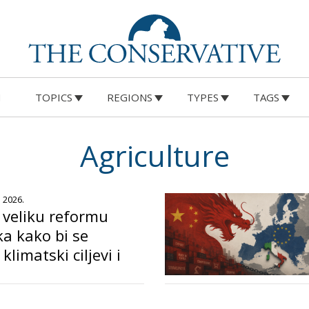
M
TOPICS
REGIONS
TYPES
TAGS
Agriculture
a 2026.
 veliku reformu
ika kako bi se
klimatski ciljevi i
a konkurentnost
o