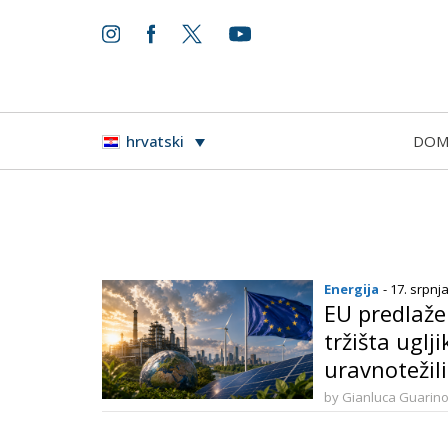
DO
hrvatski
Energija
- 17. srpnj
EU predlaže
tržišta uglj
uravnotežili 
industrijsk
by Gianluca Guarin