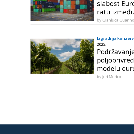
slabost Eur
ratu između
by Gianluca Guarin
Izgradnja konzerv
2025.
Podržavanj
poljoprivre
modelu eur
poljoprivre
by Juri Morico