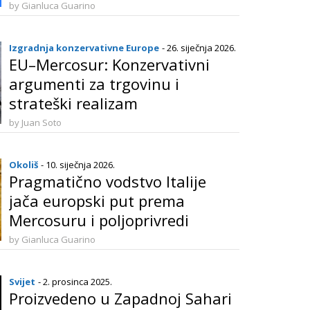
by Gianluca Guarino
Izgradnja konzervativne Europe
- 26. siječnja 2026.
EU–Mercosur: Konzervativni
argumenti za trgovinu i
strateški realizam
by Juan Soto
Okoliš
- 10. siječnja 2026.
Pragmatično vodstvo Italije
jača europski put prema
Mercosuru i poljoprivredi
by Gianluca Guarino
Svijet
- 2. prosinca 2025.
Proizvedeno u Zapadnoj Sahari