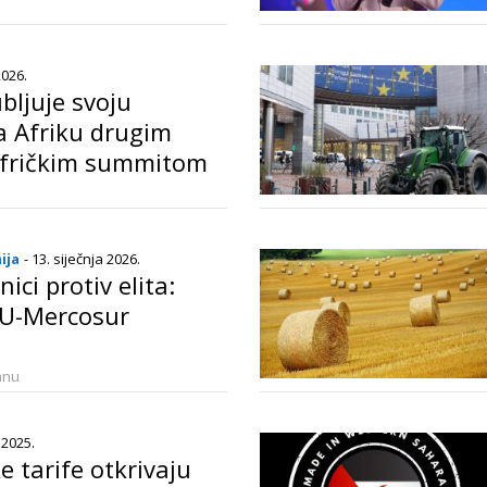
o
2026.
ubljuje svoju
za Afriku drugim
afričkim summitom
bi
o
ija
- 13. siječnja 2026.
ici protiv elita:
U-Mercosur
anu
 2025.
e tarife otkrivaju