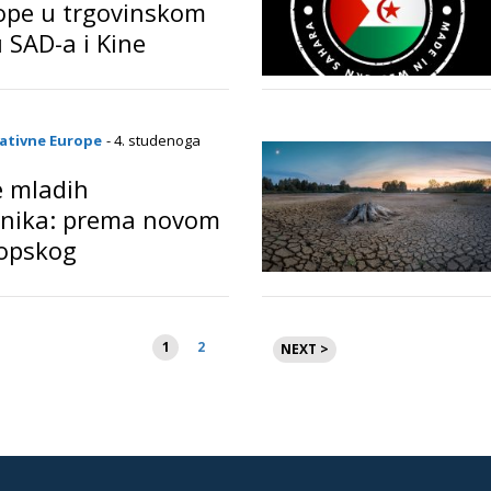
ope u trgovinskom
 SAD-a i Kine
o
ativne Europe
- 4. studenoga
e mladih
dnika: prema novom
opskog
dnog razvoja
Brojevi
1
2
NEXT >
stranica
objava