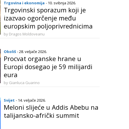
Trgovina i ekonomija
- 10. svibnja 2026.
Trgovinski sporazum koji je
izazvao ogorčenje među
europskim poljoprivrednicima
privremeno se primjenjuje
by Dragos Moldoveanu
Okoliš
- 28. veljače 2026.
Procvat organske hrane u
Europi dosegao je 59 milijardi
eura
by Gianluca Guarino
Svijet
- 14. veljače 2026.
Meloni slijeće u Addis Abebu na
talijansko-afrički summit