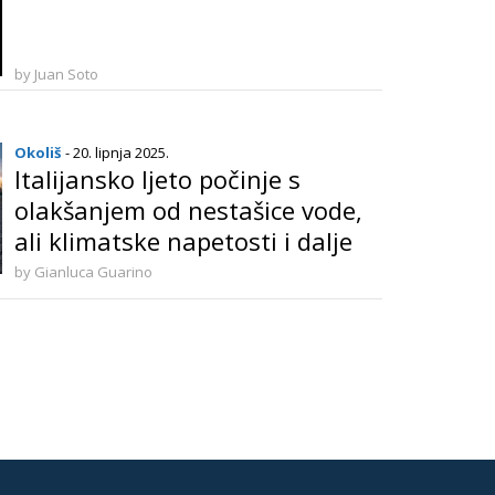
by Juan Soto
Okoliš
- 20. lipnja 2025.
Italijansko ljeto počinje s
olakšanjem od nestašice vode,
ali klimatske napetosti i dalje
postoje
by Gianluca Guarino