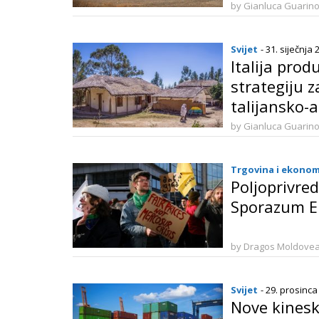
by Gianluca Guarin
Svijet
- 31. siječnja 
Italija prod
strategiju 
talijansko-
u Addis Abe
by Gianluca Guarin
Trgovina i ekonom
Poljoprivredn
Sporazum E
by Dragos Moldove
Svijet
- 29. prosinca
Nove kinesk