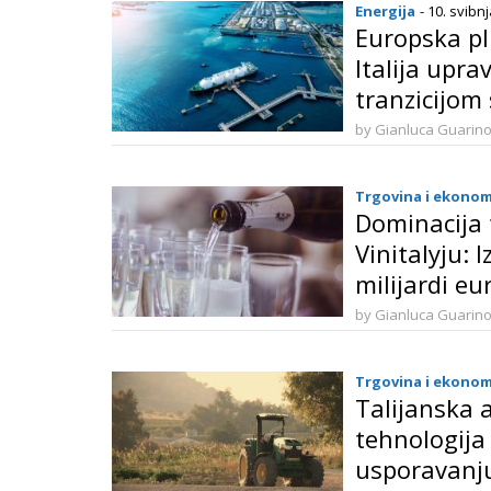
Energija
- 10. svibn
Europska pl
Italija upr
tranzicijom
ravnotežom
by Gianluca Guarin
Trgovina i ekonom
Dominacija 
Vinitalyju: 
milijardi eu
by Gianluca Guarin
Trgovina i ekonom
Talijanska
tehnologija
usporavanj