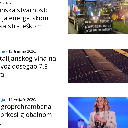
ja 2026.
inska stvarnost:
avlja energetskom
 sa strateškom
o
ija
- 15. travnja 2026.
talijanskog vina na
Izvoz dosegao 7,8
ra
o
ija
- 14. veljače 2026.
 agroprehrambena
 prkosi globalnom
u