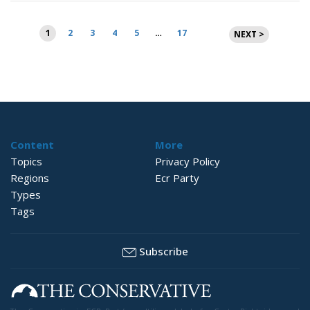
Brojevi
1
2
3
4
5
…
17
NEXT >
stranica
objava
Content
More
Topics
Privacy Policy
Regions
Ecr Party
Types
Tags
Subscribe