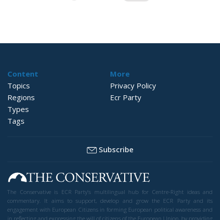
wpisów
Content
More
Topics
Privacy Policy
Regions
Ecr Party
Types
Tags
Subscribe
The Conservative is ECR Party’s multilingual hub for Centre-Right ideas and
commentary. It aims to support, develop and grow the ECR Party and its
engagement with European Citizens in forming European political awareness and
in reflecting and expressing the will of citizens of the European Union, by providing