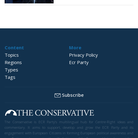
Content
More
Topics
Privacy Policy
Regions
Ecr Party
Types
Tags
Subscribe
The Conservative is ECR Party’s multilingual hub for Centre-Right ideas and
commentary. It aims to support, develop and grow the ECR Party and its
engagement with European Citizens in forming European political awareness and