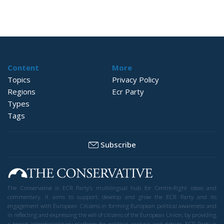
inlägg
Content
More
Topics
Privacy Policy
Regions
Ecr Party
Types
Tags
Subscribe
The Conservative is ECR Party’s multilingual hub for Centre-Right ideas and
commentary. It aims to support, develop and grow the ECR Party and its
engagement with European Citizens in forming European political awareness and
in reflecting and expressing the will of citizens of the European Union, by providing
a broad, interdisciplinary platform for political analysis and debate. ECR Party is