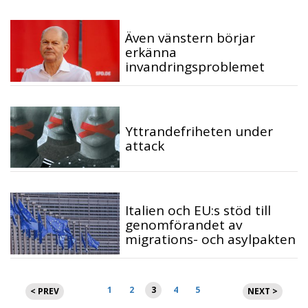
Även vänstern börjar
erkänna
invandringsproblemet
Yttrandefriheten under
attack
Italien och EU:s stöd till
genomförandet av
migrations- och asylpakten
Sidnumrering
1
2
3
4
5
< PREV
NEXT >
för