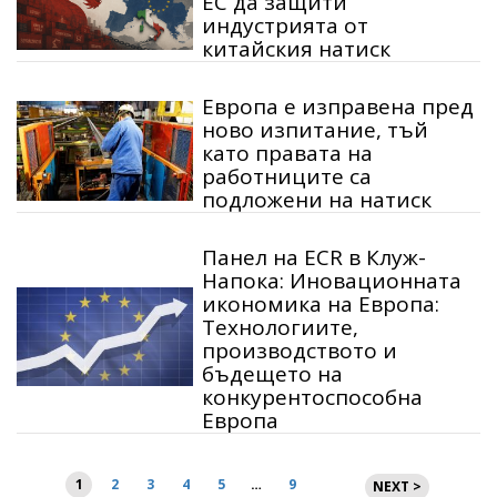
ЕС да защити
индустрията от
китайския натиск
Европа е изправена пред
ново изпитание, тъй
като правата на
работниците са
подложени на натиск
Панел на ECR в Клуж-
Напока: Иновационната
икономика на Европа:
Технологиите,
производството и
бъдещето на
конкурентоспособна
Европа
Разделяне
1
2
3
4
5
…
9
NEXT >