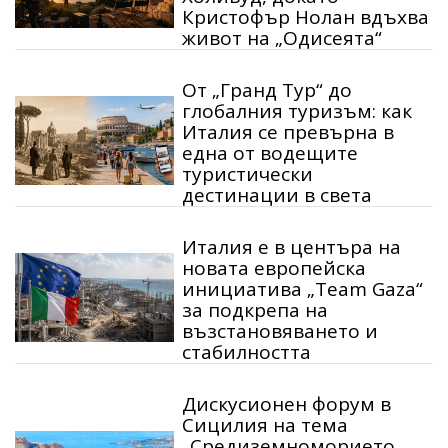
Кристофър Нолан вдъхва
живот на „Одисеята“
От „Гранд Тур“ до
глобалния туризъм: как
Италия се превърна в
една от водещите
туристически
дестинации в света
Италия е в центъра на
новата европейска
инициатива „Team Gaza“
за подкрепа на
възстановяването и
стабилността
Дискусионен форум в
Сицилия на тема
„Средиземноморието