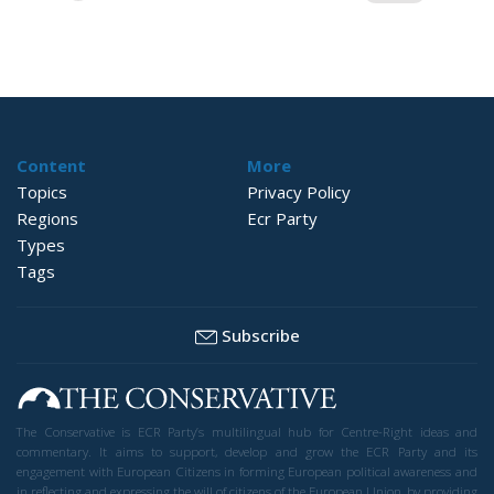
на
публикациите
на
страници
Content
More
Topics
Privacy Policy
Regions
Ecr Party
Types
Tags
Subscribe
The Conservative is ECR Party’s multilingual hub for Centre-Right ideas and
commentary. It aims to support, develop and grow the ECR Party and its
engagement with European Citizens in forming European political awareness and
in reflecting and expressing the will of citizens of the European Union, by providing