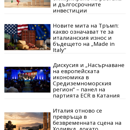
и дългосрочните
инвестиции
Новите мита на Тръмп:
какво означават те за
италианския износ и
бъдещето на „Made in
Italy“
Дискусия и „Насърчаване
на европейската
икономика в
Средиземноморския
регион“ – панел на
партията ECR в Катания
Италия отново се
превръща в
безвременната сцена на
Холивуд, докато