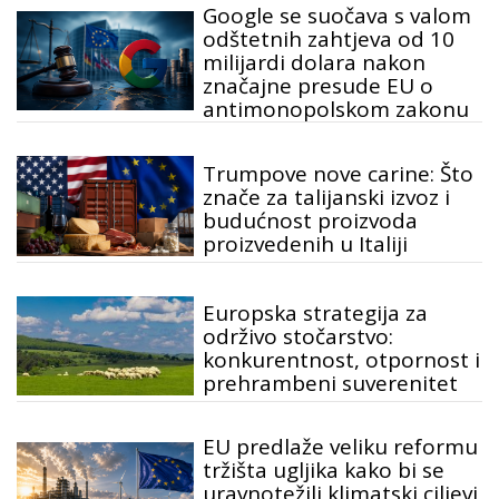
Google se suočava s valom
odštetnih zahtjeva od 10
milijardi dolara nakon
značajne presude EU o
antimonopolskom zakonu
Trumpove nove carine: Što
znače za talijanski izvoz i
budućnost proizvoda
proizvedenih u Italiji
Europska strategija za
održivo stočarstvo:
konkurentnost, otpornost i
prehrambeni suverenitet
EU predlaže veliku reformu
tržišta ugljika kako bi se
uravnotežili klimatski ciljevi