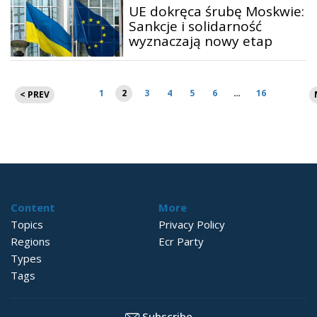
UE dokręca śrubę Moskwie:
Sankcje i solidarność
wyznaczają nowy etap
Stronicowanie
1
2
3
4
5
6
…
16
< PREV
wpisów
Content
More
Topics
Privacy Policy
Regions
Ecr Party
Types
Tags
Subscribe