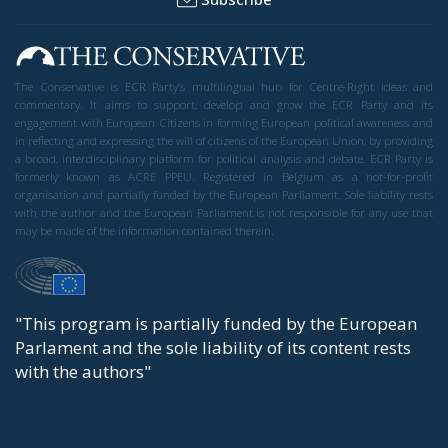
The Conservative is ECR Party’s multilingual hub for Centre-Right ideas and
commentary. It aims to support, develop and grow the ECR Party and its
engagement with European Citizens in forming European political awareness and
in reflecting and expressing the will of citizens of the European Union, by providing
a broad, interdisciplinary platform for political analysis and debate. ECR Party is
formerly known as ACRE PPEU. Registered in Belgium as a not-for-profit
organisation and partially funded by the European Parliament. Sole liability rests
with the author and the European Parliament is not responsible for any use that
may be made of the information contained therein.
"This program is partially funded by the European
Parlament and the sole liability of its content rests
with the authors"