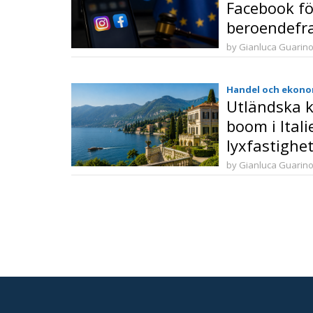
Facebook fö
beroendefr
användarup
by Gianluca Guarin
Handel och ekono
Utländska k
boom i Itali
lyxfastigh
by Gianluca Guarin