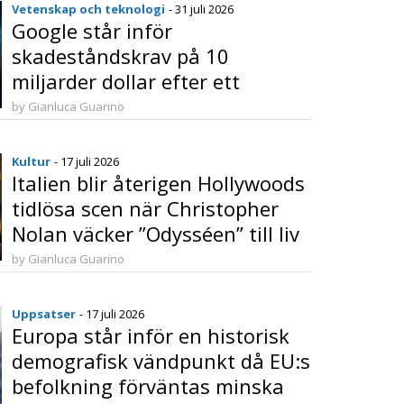
Vetenskap och teknologi
- 31 juli 2026
Google står inför
skadeståndskrav på 10
miljarder dollar efter ett
banbrytande EU-beslut i
by Gianluca Guarino
konkurrensmål
Kultur
- 17 juli 2026
Italien blir återigen Hollywoods
tidlösa scen när Christopher
Nolan väcker ”Odysséen” till liv
by Gianluca Guarino
Uppsatser
- 17 juli 2026
Europa står inför en historisk
demografisk vändpunkt då EU:s
befolkning förväntas minska