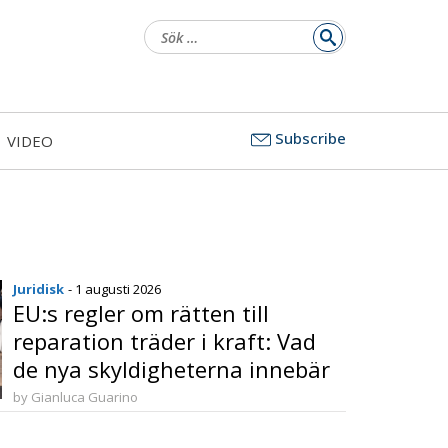
Sök
efter:
Subscribe
VIDEO
Juridisk
- 1 augusti 2026
EU:s regler om rätten till
reparation träder i kraft: Vad
de nya skyldigheterna innebär
för tillverkare och konsumenter
by Gianluca Guarino