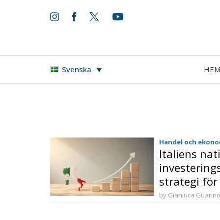
HE
Svenska
Handel och ekono
Italiens nat
investering
strategi för
och långsik
by Gianluca Guarin