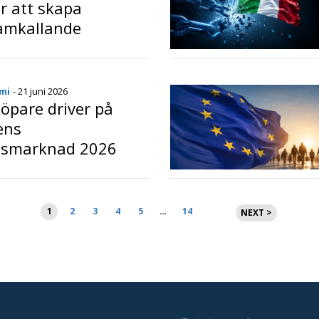
r att skapa
amkallande
plevelser
o
mi
- 21 juni 2026
öpare driver på
ens
etsmarknad 2026
o
Sidnumrering
1
2
3
4
5
…
14
NEXT >
för
inlägg