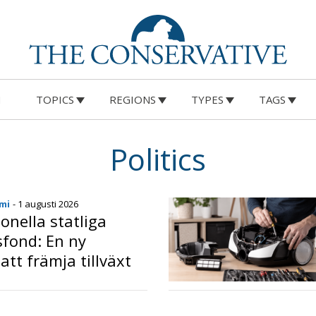
M
TOPICS
REGIONS
TYPES
TAGS
Politics
mi
- 1 augusti 2026
ionella statliga
sfond: En ny
 att främja tillväxt
tiga investeringar
o