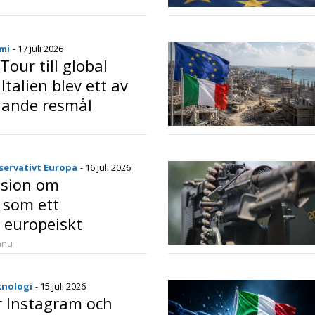
s mellan klimatmål
o
ins konkurrenskraft
mi
- 17 juli 2026
our till global
Italien blev ett av
dande resmål
o
servativt Europa
- 16 juli 2026
ssion om
 som ett
europeiskt
 Sicilien och en
anu
fråga vi måste
jälva
knologi
- 15 juli 2026
r Instagram och