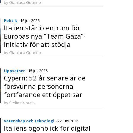
med 50 miljoner fram till år
by Gianluca Guarino
2100
Politik
- 16 juli 2026
Italien står i centrum för
Europas nya ”Team Gaza”-
initiativ för att stödja
återuppbyggnad och stabilitet
by Gianluca Guarino
Uppsatser
- 15 juli 2026
Cypern: 52 år senare är de
försvunna personerna
fortfarande ett öppet sår
by Stelios Xiouris
Vetenskap och teknologi
- 22 juni 2026
Italiens ögonblick för digital