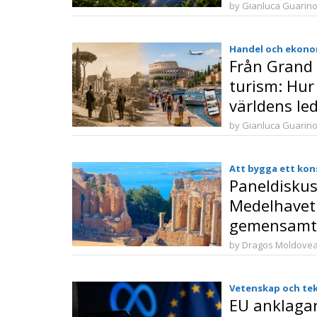
skapa balan
by Gianluca Guarin
och industr
Handel och ekono
Från Grand T
turism: Hur 
världens le
by Gianluca Guarin
Att bygga ett kon
Paneldisku
Medelhavet
gemensamt 
kulturarv på
by Dragos Moldove
brådskande 
ställa oss s
Vetenskap och te
EU anklaga