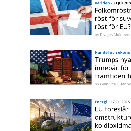
Världen
- 31 juli 202
Folkomröstn
röst för suv
röst för EU?
by Dragos Moldove
Handel och ekono
Trumps nya 
innebär för 
framtiden fö
by Gianluca Guarin
Energi
- 17 juli 2026
EU föreslår
omstruktur
koldioxidma