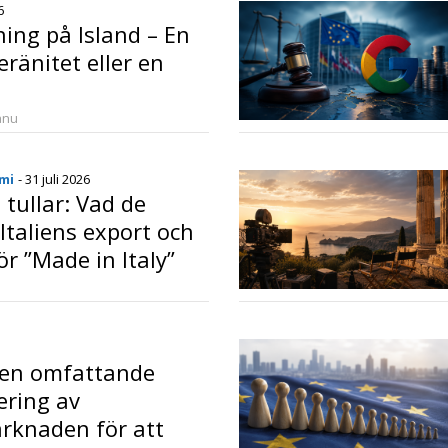
6
ing på Island – En
eränitet eller en
anu
mi
- 31 juli 2026
tullar: Vad de
Italiens export och
r ”Made in Italy”
o
 en omfattande
ering av
rknaden för att