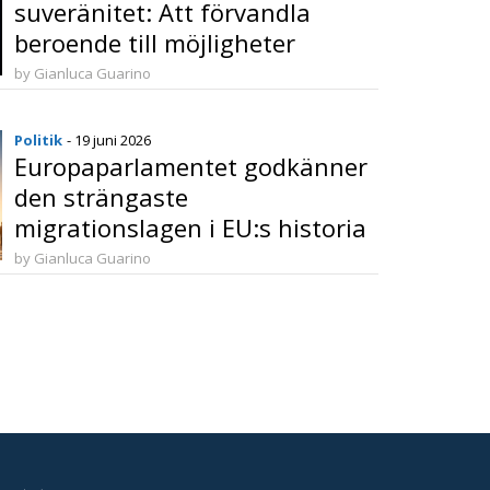
suveränitet: Att förvandla
beroende till möjligheter
by Gianluca Guarino
Politik
- 19 juni 2026
Europaparlamentet godkänner
den strängaste
migrationslagen i EU:s historia
by Gianluca Guarino