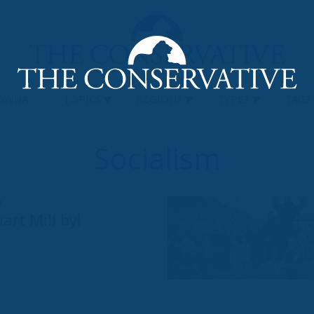
ÓWNA
TOPICS
REGIONS
TYPES
TAGS
Socialism
0
art Mill był
rson