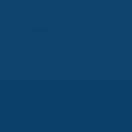
by Hannes Gissurarson
Polityka
- 2023-10-23
Prawica odpowiada lewicy
by Hannes Gissurarson
gual hub for Centre-Right ideas and commentary. It aims to support,
 engagement with European Citizens in forming European political
ng the will of citizens of the European Union, by providing a broad,
al analysis and debate. ECR Party is formerly known as ACRE PPEU.
t organisation and partially funded by the European Parliament. Sole