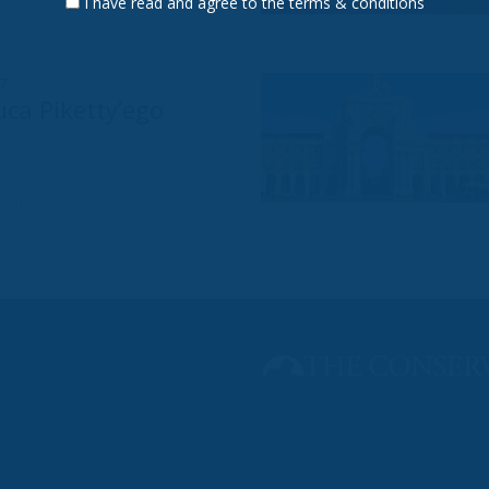
I have read and agree to the terms & conditions
27
uca Piketty’ego
rson
The Conservative is ECR Party’s multilin
develop and grow the ECR Party and its
awareness and in reflecting and expressi
interdisciplinary platform for politic
Registered in Belgium as a not-for-profi