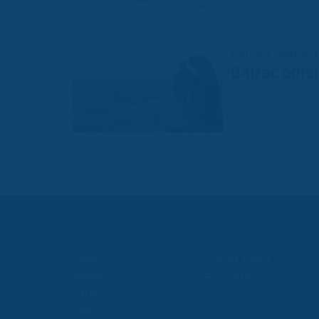
by Richard Sörman
Polityka
- 2023-10-
Balzac odrz
by Hannes Gissura
Content
More
Topics
Privacy Policy
Regions
Ecr Party
Types
Tags