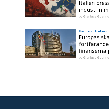
Italien pres
industrin m
påtryckning
by Gianluca Guarin
Handel och ekono
Europas ska
fortfarande
finanserna 
by Gianluca Guarin