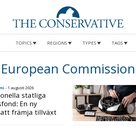
M
TOPICS
REGIONS
TYPES
TAGS
European Commission
mi
- 1 augusti 2026
ionella statliga
sfond: En ny
 att främja tillväxt
tiga investeringar
o