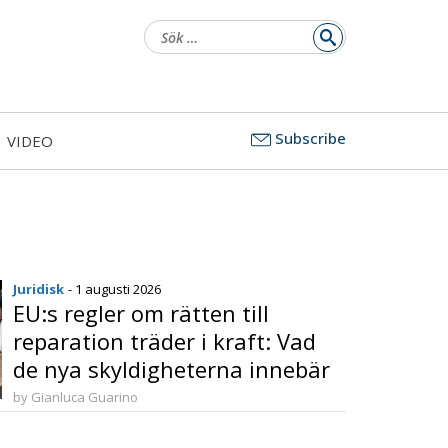
Sök
efter:
Subscribe
VIDEO
Juridisk
- 1 augusti 2026
EU:s regler om rätten till
reparation träder i kraft: Vad
de nya skyldigheterna innebär
för tillverkare och konsumenter
by Gianluca Guarino