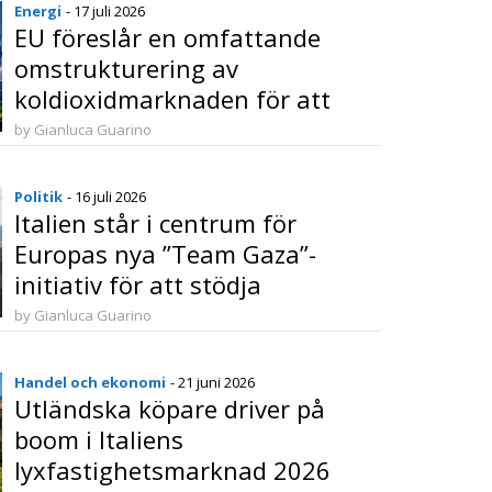
Energi
- 17 juli 2026
EU föreslår en omfattande
omstrukturering av
koldioxidmarknaden för att
skapa balans mellan klimatmål
by Gianluca Guarino
och industrins konkurrenskraft
Politik
- 16 juli 2026
Italien står i centrum för
Europas nya ”Team Gaza”-
initiativ för att stödja
återuppbyggnad och stabilitet
by Gianluca Guarino
Handel och ekonomi
- 21 juni 2026
Utländska köpare driver på
boom i Italiens
lyxfastighetsmarknad 2026