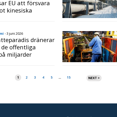
sar EU att försvara
ot kinesiska
ar
o
mi
- 3 juni 2026
tteparadis dränerar
 de offentliga
på miljarder
o
Sidnumrering
1
2
3
4
5
…
15
NEXT >
för
inlägg