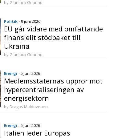
by Gianluca Guarino
Politik
- 9 juni 2026
EU går vidare med omfattande
finansiellt stödpaket till
Ukraina
by Gianluca Guarino
Energi
- 5 juni 2026
Medlemsstaternas uppror mot
hypercentraliseringen av
energisektorn
by Dragos Moldoveanu
Energi
- 5 juni 2026
Italien leder Europas