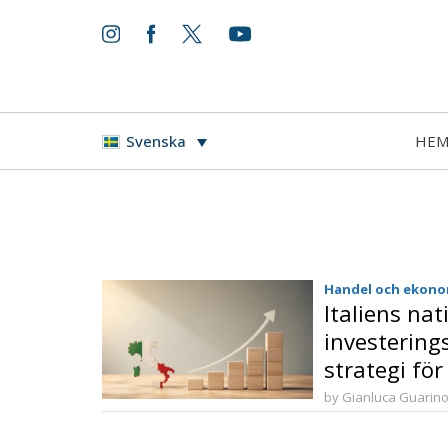
HE
Svenska
Handel och ekono
Italiens nat
investering
strategi för
och långsik
by Gianluca Guarin