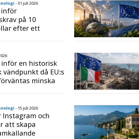
knologi
- 31 juli 2026
 inför
skrav på 10
llar efter ett
 EU-beslut i
o
mål
 2026
inför en historisk
k vändpunkt då EU:s
förväntas minska
ner fram till år
o
knologi
- 15 juli 2026
r Instagram och
r att skapa
amkallande