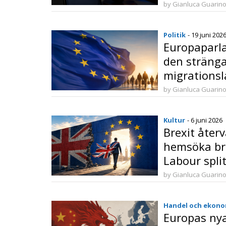
användarup
by Gianluca Guarin
Politik
- 19 juni 202
Europaparl
den sträng
migrationsl
by Gianluca Guarin
Kultur
- 6 juni 2026
Brexit återv
hemsöka brit
Labour spli
by Gianluca Guarin
Handel och ekono
Europas nya