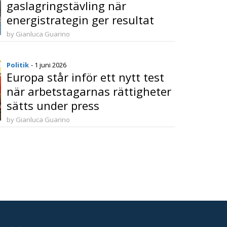
gaslagringstävling när
energistrategin ger resultat
by Gianluca Guarino
Politik
- 1 juni 2026
Europa står inför ett nytt test
när arbetstagarnas rättigheter
sätts under press
by Gianluca Guarino