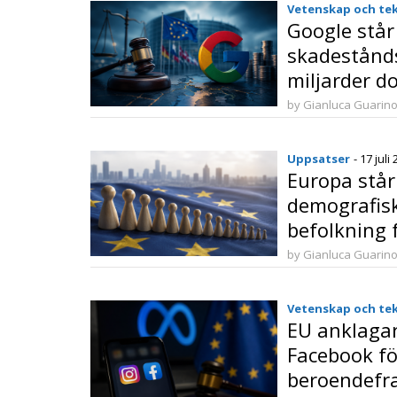
Vetenskap och te
Google står
skadestånd
miljarder do
banbrytande
by Gianluca Guarin
konkurrens
Uppsatser
- 17 juli
Europa står 
demografis
befolkning 
med 50 miljo
by Gianluca Guarin
2100
Vetenskap och te
EU anklaga
Facebook fö
beroendefr