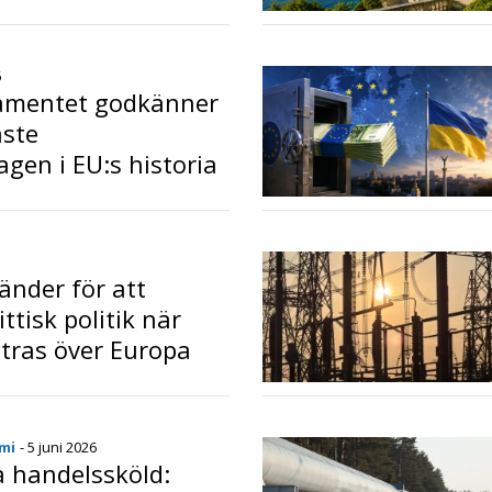
plevelser
o
6
amentet godkänner
aste
agen i EU:s historia
o
änder för att
tisk politik när
ttras över Europa
o
mi
- 5 juni 2026
 handelssköld: