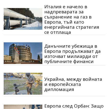
Италия е начело в
надпреварата за
съхранение на газ в
Европа, тъй като
енергийната стратегия
се отплаща
Данъчните убежища в
Европа продължават да
източват милиарди от
публичните финанси
Украйна, между войната
и европейската
дипломация
Европа след Орбан: Защо