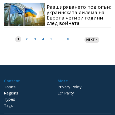
Разширяването под огън:
украинската дилема на
Европа четири години
след войната
Разделяне
1
2
3
4
5
…
8
NEXT >
на
публикациите
на
страници
Content
More
Topics
Privacy Policy
Regions
Ecr Party
Types
Tags