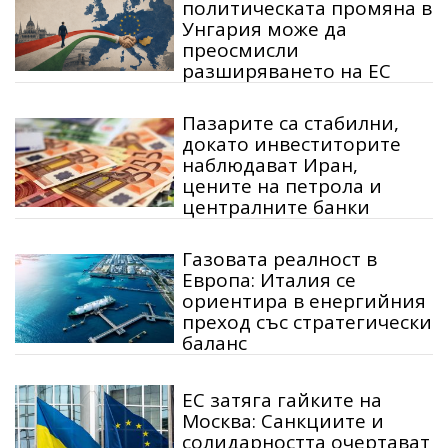
политическата промяна в
Унгария може да
преосмисли
разширяването на ЕС
Пазарите са стабилни,
докато инвеститорите
наблюдават Иран,
цените на петрола и
централните банки
Газовата реалност в
Европа: Италия се
ориентира в енергийния
преход със стратегически
баланс
ЕС затяга гайките на
Москва: Санкциите и
солидарността очертават