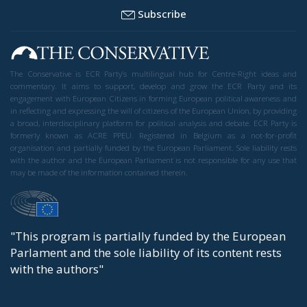
Subscribe
The Conservative is ECR Party’s multilingual hub for Centre-Right ideas and
commentary. It aims to support, develop and grow the ECR Party and its
engagement with European Citizens in forming European political awareness and
in reflecting and expressing the will of citizens of the European Union, by providing
a broad, interdisciplinary platform for political analysis and debate. ECR Party is
formerly known as ACRE PPEU. Registered in Belgium as a not-for-profit
organisation and partially funded by the European Parliament. Sole liability rests
with the author and the European Parliament is not responsible for any use that
may be made of the information contained therein.
"This program is partially funded by the European
Parlament and the sole liability of its content rests
with the authors"