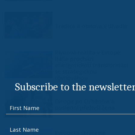
Tradice a obnova v divadle
Plynová realita v Evropě:
Itálie prochází
energetickou transformací
se strategickou
rovnováhou
Subscribe to the newslette
Evropa po Orbánovi a
poslední přeživší žena
Evropská strategie