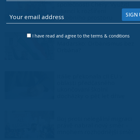
společnosti Chery: Využití
aliancí k rozšíření
výrobního prostoru
I have read and agree to the terms & conditions
Maďarsko: Orbánismus bez
Orbána?
Itálie překonala cíl EU v
oblasti předčasného
ukončování školní
docházky o pět let dříve
Boj proti nelegální migraci
právě nabral nový směr –
mnohem rozhodnější směr