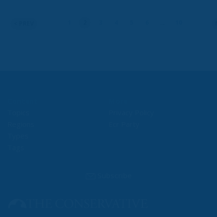
Stránkování
1
2
3
4
5
6
…
10
< PREV
příspěvků
Content
More
Topics
Privacy Policy
Regions
Ecr Party
Types
Tags
Subscribe