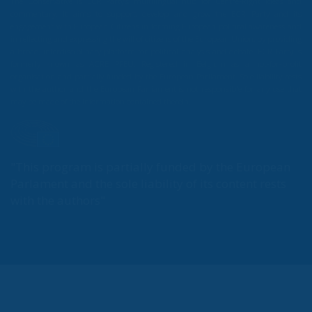
The Conservative is ECR Party’s multilingual hub for Centre-Right ideas and
commentary. It aims to support, develop and grow the ECR Party and its
engagement with European Citizens in forming European political awareness and
in reflecting and expressing the will of citizens of the European Union, by providing
a broad, interdisciplinary platform for political analysis and debate. ECR Party is
formerly known as ACRE PPEU. Registered in Belgium as a not-for-profit
organisation and partially funded by the European Parliament. Sole liability rests
with the author and the European Parliament is not responsible for any use that
may be made of the information contained therein.
"This program is partially funded by the European
Parlament and the sole liability of its content rests
with the authors"