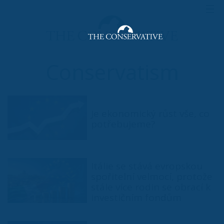
Conservatism
Je ekonomický růst vše, co
potřebujeme?
Itálie se stává evropskou
spořitelní velmocí, protože
stále více rodin se obrací k
investičním fondům