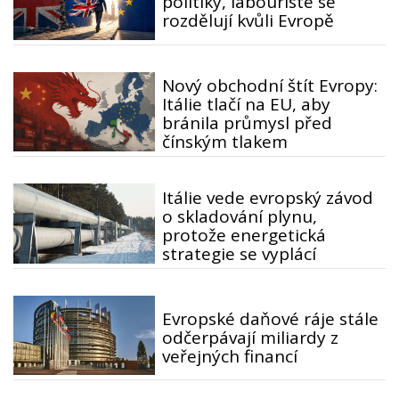
politiky, labouristé se
rozdělují kvůli Evropě
Nový obchodní štít Evropy:
Itálie tlačí na EU, aby
bránila průmysl před
čínským tlakem
Itálie vede evropský závod
o skladování plynu,
protože energetická
strategie se vyplácí
Evropské daňové ráje stále
odčerpávají miliardy z
veřejných financí