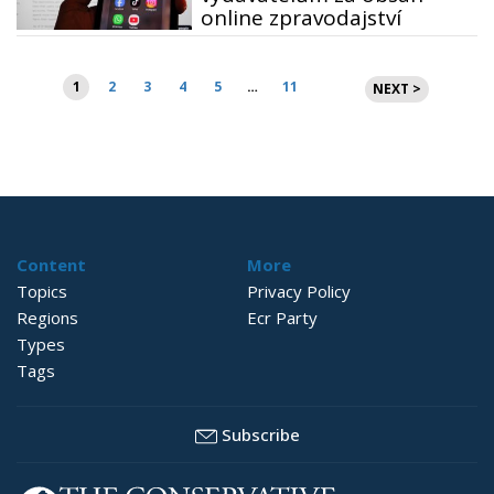
online zpravodajství
Stránkování
1
2
3
4
5
…
11
NEXT >
příspěvků
Content
More
Topics
Privacy Policy
Regions
Ecr Party
Types
Tags
Subscribe