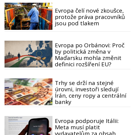
Evropa čelí nové zkoušce,
protože práva pracovníků
jsou pod tlakem
Evropa po Orbánovi: Proč
by politická změna v
Maďarsku mohla změnit
definici rozšíření EU?
Trhy se drží na stejné
úrovni, investoři sledují
Írán, ceny ropy a centrální
banky
Evropa podporuje Itálii:
Meta musí platit
vydavatelům za obsah