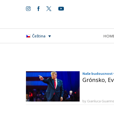
HOM
Čeština
Naše budoucnost
Grónsko, Ev
by Gianluca Guarin