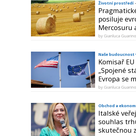
Životní prostředí
Pragmatické
posiluje ev
Mercosuru a
by Gianluca Guarin
Naše budoucnost
Komisař EU 
„Spojené stá
Evropa se m
sama“
by Gianluca Guarin
Obchod a ekonom
Italské veře
souhlas trh
skutečnou 