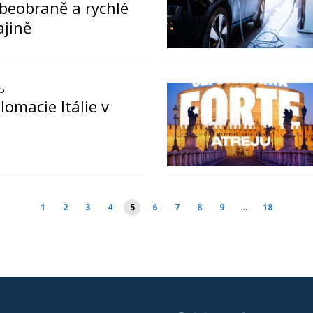
beobraně a rychlé
jině
o
25
lomacie Itálie v
o
vání
1
2
3
4
5
6
7
8
9
…
18
ků