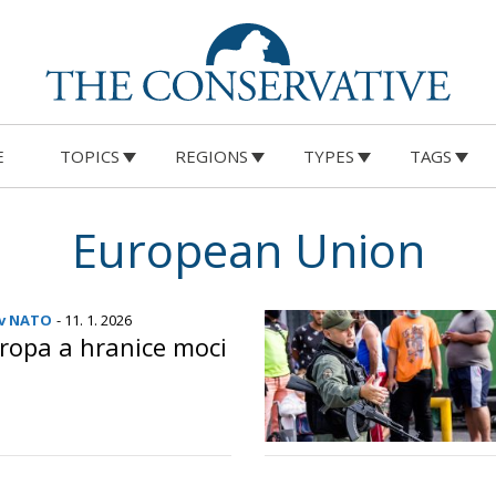
E
TOPICS
REGIONS
TYPES
TAGS
European Union
 v NATO
- 11. 1. 2026
ropa a hranice moci
o