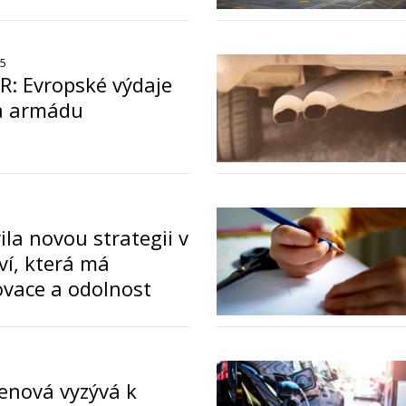
o
25
: Evropské výdaje
a armádu
ila novou strategii v
ví, která má
ovace a odolnost
o
enová vyzývá k