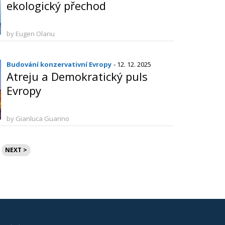
ekologický přechod
by Eugen Olariu
Budování konzervativní Evropy
- 12. 12. 2025
Atreju a Demokratický puls
Evropy
by Gianluca Guarino
NEXT >