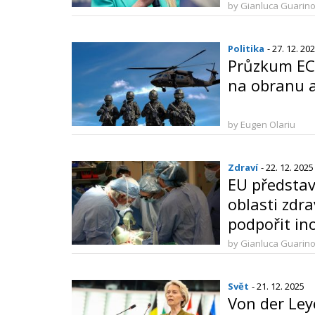
by Gianluca Guarin
Politika
- 27. 12. 20
Průzkum ECR
na obranu 
by Eugen Olariu
Zdraví
- 22. 12. 2025
EU představ
oblasti zdra
podpořit in
by Gianluca Guarin
Svět
- 21. 12. 2025
Von der Ley