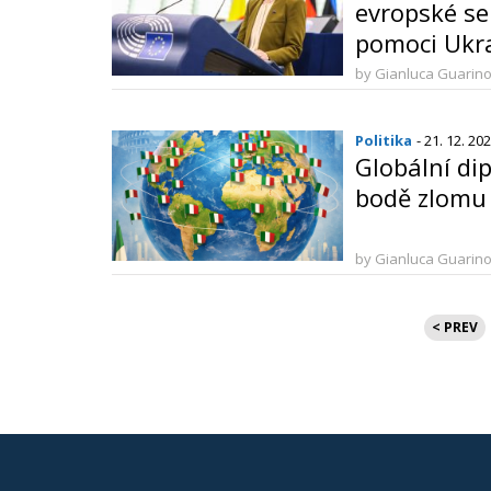
evropské se
pomoci Ukra
by Gianluca Guarin
Politika
- 21. 12. 20
Globální dip
bodě zlomu
by Gianluca Guarin
Stránko
< PREV
příspěv