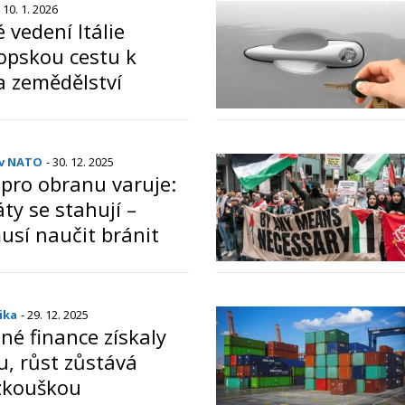
- 10. 1. 2026
 vedení Itálie
ropskou cestu k
 zemědělství
o
 v NATO
- 30. 12. 2025
pro obranu varuje:
ty se stahují –
usí naučit bránit
o
ika
- 29. 12. 2025
jné finance získaly
u, růst zůstává
zkouškou