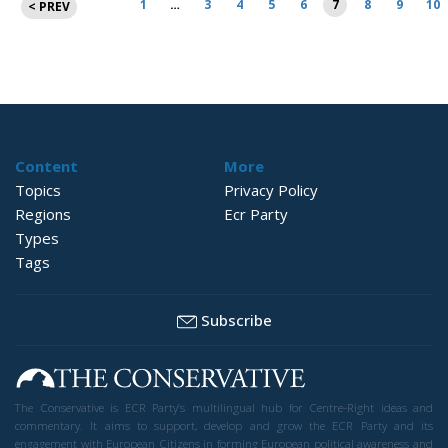
1
…
3
4
5
6
7
8
9
10
< PREV
příspěvků
Content
More
Topics
Privacy Policy
Regions
Ecr Party
Types
Tags
Subscribe
The Conservative is ECR Party’s multilingual hub for Centre-Right ideas and
commentary. It aims to support, develop and grow the ECR Party and its
engagement with European Citizens in forming European political awareness and