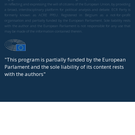
in reflecting and expressing the will of citizens of the European Union, by providing
a broad, interdisciplinary platform for political analysis and debate. ECR Party is
formerly known as ACRE PPEU. Registered in Belgium as a not-for-profit
organisation and partially funded by the European Parliament. Sole liability rests
with the author and the European Parliament is not responsible for any use that
may be made of the information contained therein.
"This program is partially funded by the European
Parlament and the sole liability of its content rests
with the authors"