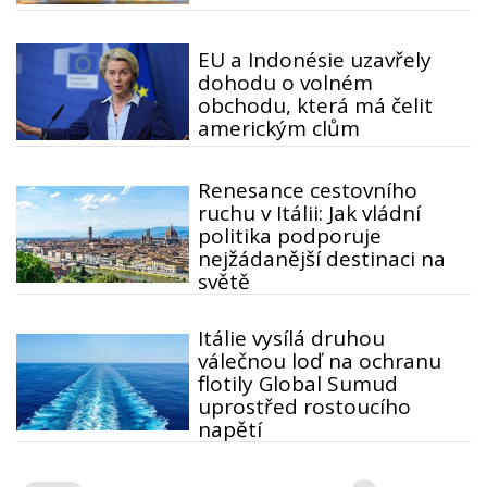
EU a Indonésie uzavřely
dohodu o volném
obchodu, která má čelit
americkým clům
Renesance cestovního
ruchu v Itálii: Jak vládní
politika podporuje
nejžádanější destinaci na
světě
Itálie vysílá druhou
válečnou loď na ochranu
flotily Global Sumud
uprostřed rostoucího
napětí
Stránkování