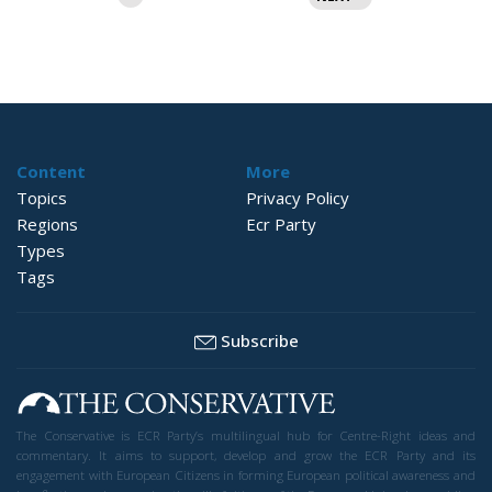
stranica
objava
Content
More
Topics
Privacy Policy
Regions
Ecr Party
Types
Tags
Subscribe
The Conservative is ECR Party’s multilingual hub for Centre-Right ideas and
commentary. It aims to support, develop and grow the ECR Party and its
engagement with European Citizens in forming European political awareness and