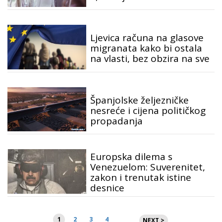
Ljevica računa na glasove
migranata kako bi ostala
na vlasti, bez obzira na sve
Španjolske željezničke
nesreće i cijena političkog
propadanja
Europska dilema s
Venezuelom: Suverenitet,
zakon i trenutak istine
desnice
Brojevi
1
2
3
4
NEXT >