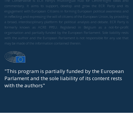
The Conservative is ECR Party’s multilingual hub for Centre-Right ideas and
commentary. It aims to support, develop and grow the ECR Party and its
engagement with European Citizens in forming European political awareness and
in reflecting and expressing the will of citizens of the European Union, by providing
a broad, interdisciplinary platform for political analysis and debate. ECR Party is
formerly known as ACRE PPEU. Registered in Belgium as a not-for-profit
organisation and partially funded by the European Parliament. Sole liability rests
with the author and the European Parliament is not responsible for any use that
may be made of the information contained therein.
"This program is partially funded by the European
Parlament and the sole liability of its content rests
with the authors"