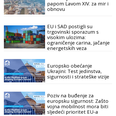
papom Lavom XIV. za mir i
obnovu
EU i SAD postigli su
trgovinski sporazum s
visokim ulozima:
ograničenje carina, jačanje
energetskih veza
Europsko obećanje
Ukrajini: Test jedinstva,
sigurnosti i strateške vizije
Poziv na buđenje za
europsku sigurnost: Zašto
vojna mobilnost mora biti
sljedeći prioritet EU-a