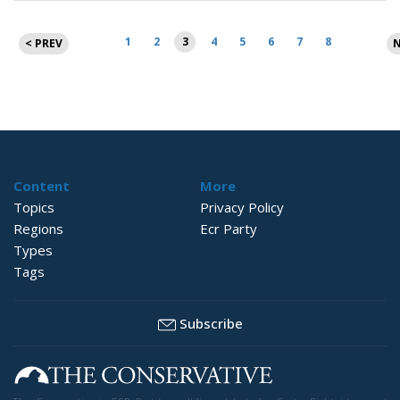
Brojevi
1
2
3
4
5
6
7
8
< PREV
N
stranica
objava
Content
More
Topics
Privacy Policy
Regions
Ecr Party
Types
Tags
Subscribe