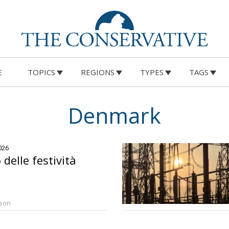
E
TOPICS
REGIONS
TYPES
TAGS
Denmark
026
o delle festività
rson