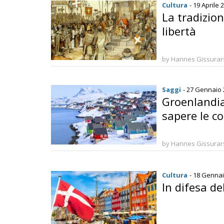
Cultura
- 19 Aprile 
La tradizio
libertà
by Hannes Gissura
Saggi
- 27 Gennaio
Groenlandia
sapere le c
by Hannes Gissura
Cultura
- 18 Genna
In difesa d