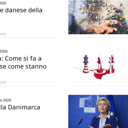
2026
ne danese della
rson
 2026
: Come si fa a
ose come stanno
rson
io 2026
ella Danimarca