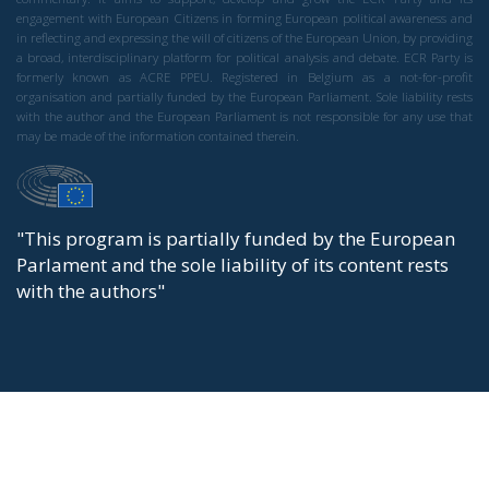
engagement with European Citizens in forming European political awareness and
in reflecting and expressing the will of citizens of the European Union, by providing
a broad, interdisciplinary platform for political analysis and debate. ECR Party is
formerly known as ACRE PPEU. Registered in Belgium as a not-for-profit
organisation and partially funded by the European Parliament. Sole liability rests
with the author and the European Parliament is not responsible for any use that
may be made of the information contained therein.
"This program is partially funded by the European
Parlament and the sole liability of its content rests
with the authors"