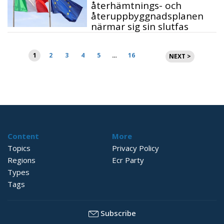
återhämtnings- och
återuppbyggnadsplanen
närmar sig sin slutfas
Sidnumrering
1
2
3
4
5
…
16
NEXT >
för
inlägg
Content
More
Topics
Privacy Policy
Regions
Ecr Party
Types
Tags
Subscribe