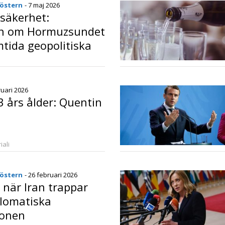
nöstern
- 7 maj 2026
säkerhet:
n om Hormuzsundet
tida geopolitiska
ruari 2026
3 års ålder: Quentin
iali
nöstern
- 26 februari 2026
 när Iran trappar
plomatiska
ionen