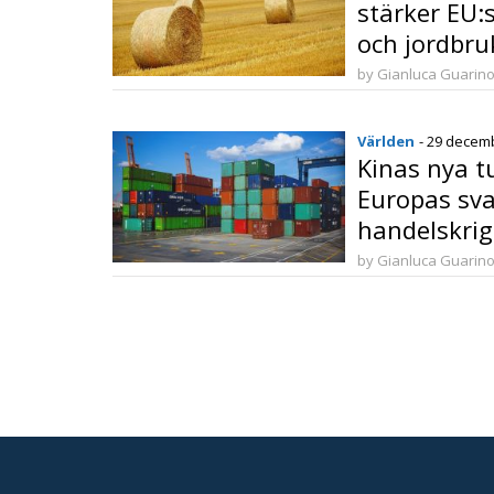
stärker EU:
och jordbru
by Gianluca Guarin
Världen
- 29 decem
Kinas nya tu
Europas sva
handelskrig
Kina
by Gianluca Guarin