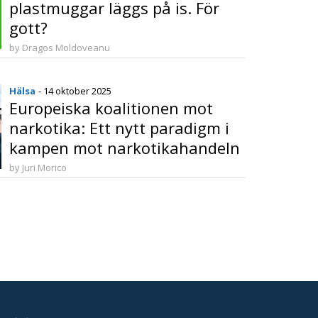
plastmuggar läggs på is. För
gott?
by Dragos Moldoveanu
Hälsa
- 14 oktober 2025
Europeiska koalitionen mot
narkotika: Ett nytt paradigm i
kampen mot narkotikahandeln
by Juri Morico