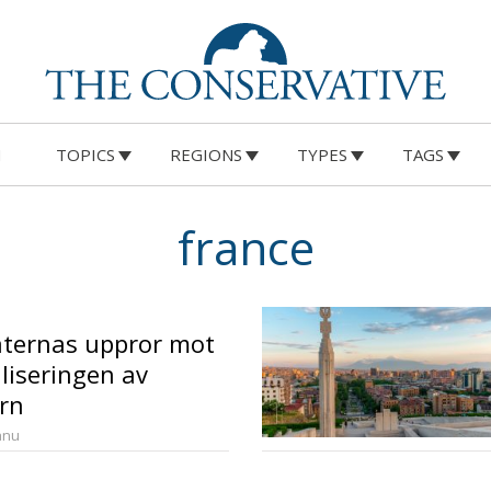
M
TOPICS
REGIONS
TYPES
TAGS
france
ternas uppror mot
liseringen av
rn
anu