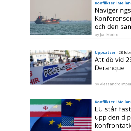
Konflikter i Mella
Navigerings
Konferense
och den sam
kontexten
by Juri Morico
Uppsatser
- 28 feb
Att dö vid 2
Deranque
by Alessandro Imper
Konflikter i Mella
EU står fast
upp den di
konfrontat