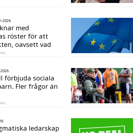
o
ri 2026
äknar med
s röster för att
ten, oavsett vad
r
anu
i 2026
ll förbjuda sociala
arn. Fler frågor än
anu
26
agmatiska ledarskap