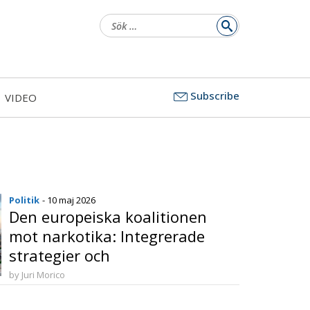
Sök
efter:
Subscribe
VIDEO
Politik
- 10 maj 2026
Den europeiska koalitionen
mot narkotika: Integrerade
strategier och
flernivåsamarbete vid
by Juri Morico
toppmötet i Jerevan