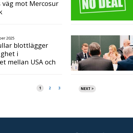
s väg mot Mercosur
k
o
ber 2025
llar blottlägger
ghet i
et mellan USA och
o
Sidnumrering
1
2
3
NEXT >
för
inlägg