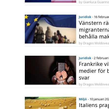
by Gianluca Guarin
Juridisk
- 16 februa
Vänstern r
migranterna
behålla mak
som hände
by Dragos Moldove
Juridisk
- 2 februar
Frankrike vi
medier för b
svar
by Dragos Moldove
Miljö
- 10 januari 20
Italiens pr