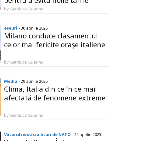
pentru a evita noile tarife
americane: Negocieri în curs
by Gianluca Guarino
pentru un acord comercial
eseuri
- 30 aprilie 2025
Milano conduce clasamentul
celor mai fericite orașe italiene
by Gianluca Guarino
Mediu
- 29 aprilie 2025
Clima, Italia din ce în ce mai
afectată de fenomene extreme
by Gianluca Guarino
Viitorul nostru alături de NATO
- 22 aprilie 2025