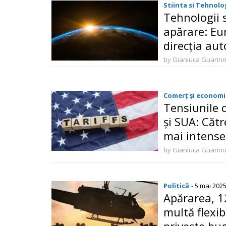
Stiinta si Tehnolo
Tehnologii 
apărare: Eu
direcția au
by Gianluca Guarin
Comerț și economi
Tensiunile 
și SUA: Cătr
mai intense 
by Gianluca Guarin
Politică
- 5 mai 202
Apărarea, 1
multă flexib