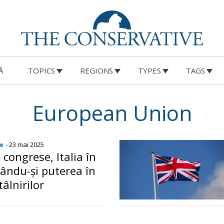
Ă
TOPICS
REGIONS
TYPES
TAGS
European Union
e
- 23 mai 2025
congrese, Italia în
ându-și puterea în
tâlnirilor
o