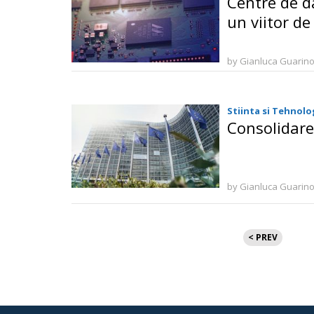
Centre de d
un viitor de
by Gianluca Guarin
Stiinta si Tehnolo
Consolidare
by Gianluca Guarin
Paginație
< PREV
articole