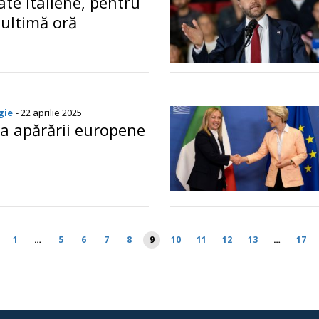
ate italiene, pentru
 ultimă oră
o
gie
- 22 aprilie 2025
a apărării europene
o
1
…
5
6
7
8
9
10
11
12
13
…
17