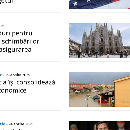
getul
o
025
duri pentru
schimbărilor
 asigurarea
apei în Europa
o
e
- 29 aprilie 2025
cia își consolidează
economice
o
gie
- 24 aprilie 2025