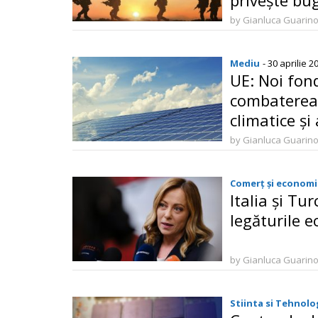
privește bu
by Gianluca Guarin
Mediu
- 30 aprilie 2
UE: Noi fon
combaterea 
climatice și
securității 
by Gianluca Guarin
Comerț și economi
Italia și Tur
legăturile 
by Gianluca Guarin
Stiinta si Tehnolo