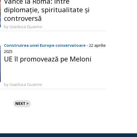
Vance la Roma: Între
diplomație, spiritualitate și
controversă
by Gianluca Guarino
Construirea unei Europe conservatoare
- 22 aprilie
2025
UE îl promovează pe Meloni
by Gianluca Guarino
NEXT >