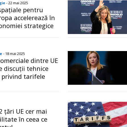
gie
- 22 mai 2025
spațiale pentru
ropa accelerează în
tonomiei strategice
o
e
- 18 mai 2025
comerciale dintre UE
e discuții tehnice
privind tarifele
o
5
2 țări UE cer mai
ilitate în ceea ce