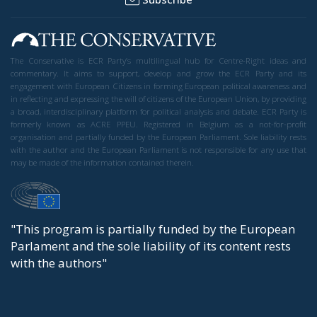
The Conservative is ECR Party’s multilingual hub for Centre-Right ideas and
commentary. It aims to support, develop and grow the ECR Party and its
engagement with European Citizens in forming European political awareness and
in reflecting and expressing the will of citizens of the European Union, by providing
a broad, interdisciplinary platform for political analysis and debate. ECR Party is
formerly known as ACRE PPEU. Registered in Belgium as a not-for-profit
organisation and partially funded by the European Parliament. Sole liability rests
with the author and the European Parliament is not responsible for any use that
may be made of the information contained therein.
"This program is partially funded by the European
Parlament and the sole liability of its content rests
with the authors"