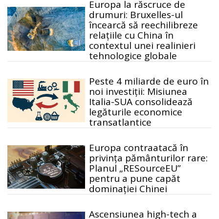
Europa la răscruce de
drumuri: Bruxelles-ul
încearcă să reechilibreze
relațiile cu China în
contextul unei realinieri
tehnologice globale
Peste 4 miliarde de euro în
noi investiții: Misiunea
Italia-SUA consolidează
legăturile economice
transatlantice
Europa contraatacă în
privința pământurilor rare:
Planul „RESourceEU”
pentru a pune capăt
dominației Chinei
Ascensiunea high-tech a