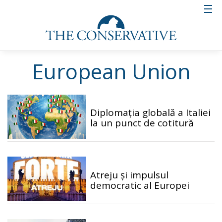
European Union
Diplomația globală a Italiei
la un punct de cotitură
Atreju și impulsul
democratic al Europei