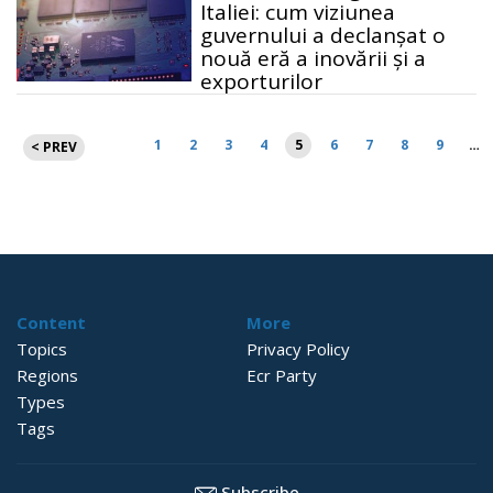
Italiei: cum viziunea
guvernului a declanșat o
nouă eră a inovării și a
exporturilor
Paginație
1
2
3
4
5
6
7
8
9
…
< PREV
articole
Content
More
Topics
Privacy Policy
Regions
Ecr Party
Types
Tags
Subscribe