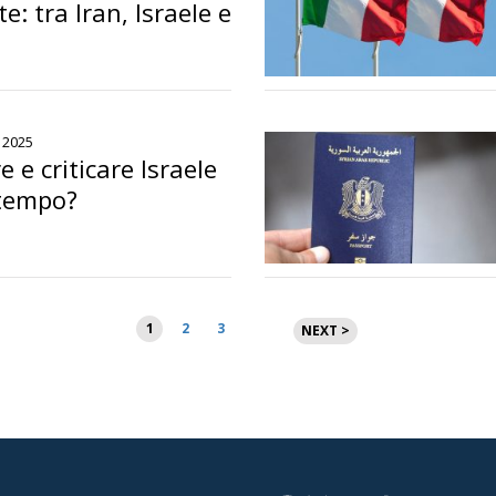
e: tra Iran, Israele e
 2025
 e criticare Israele
 tempo?
Paginazione
1
2
3
NEXT >
degli
articoli