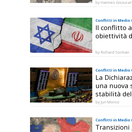
by Hannes Gissura
Conflitti in Medio
Il conflitto
obiettività 
by Richard Sörman
Conflitti in Medio
La Dichiara
una nuova s
stabilità de
by Juri Morico
Conflitti in Medio
Transizioni 