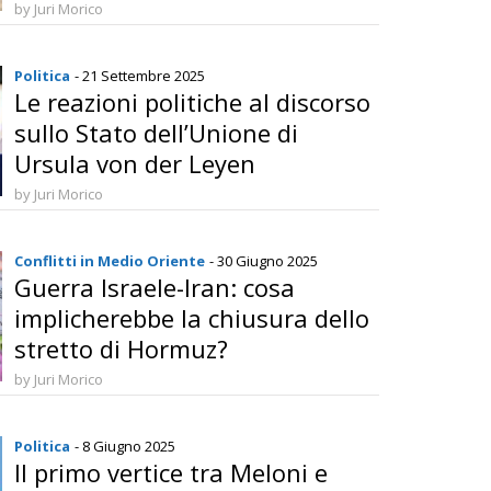
multilateralismo
by Juri Morico
Politica
- 21 Settembre 2025
Le reazioni politiche al discorso
sullo Stato dell’Unione di
Ursula von der Leyen
by Juri Morico
Conflitti in Medio Oriente
- 30 Giugno 2025
Guerra Israele-Iran: cosa
implicherebbe la chiusura dello
stretto di Hormuz?
by Juri Morico
Politica
- 8 Giugno 2025
Il primo vertice tra Meloni e