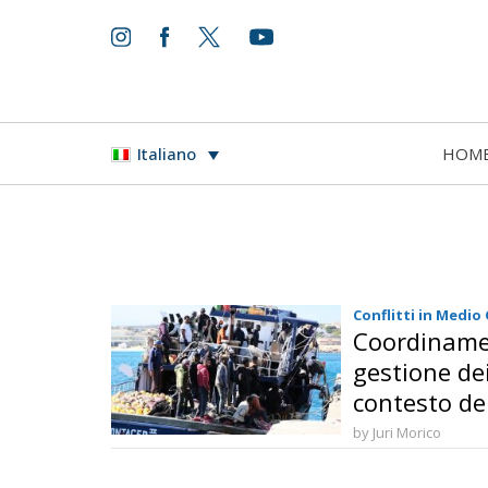
HOM
Italiano
Conflitti in Medio
Coordiname
gestione dei
contesto del
mediorienta
by Juri Morico