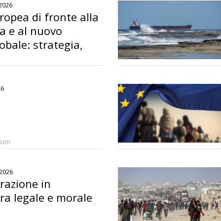
2026
ropea di fronte alla
na e al nuovo
obale: strategia,
atti economici
26
rson
 2026
razione in
ra legale e morale