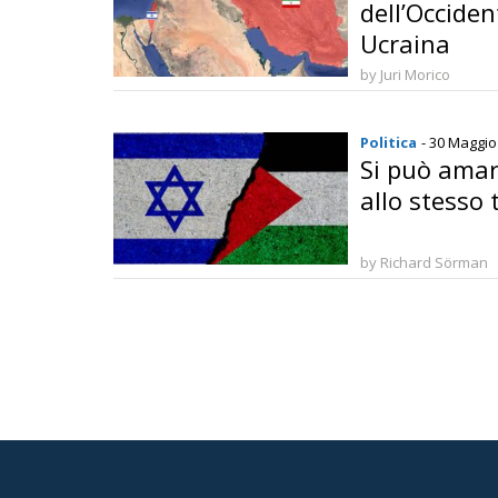
dell’Occident
Ucraina
by Juri Morico
Politica
- 30 Maggio
Si può amare
allo stesso
by Richard Sörman