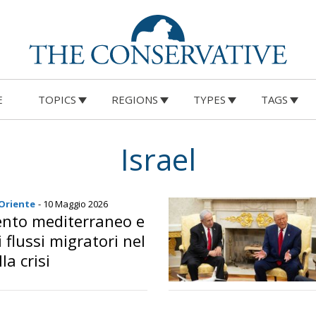
E
TOPICS
REGIONS
TYPES
TAGS
Israel
 Oriente
- 10 Maggio 2026
nto mediterraneo e
 flussi migratori nel
la crisi
le