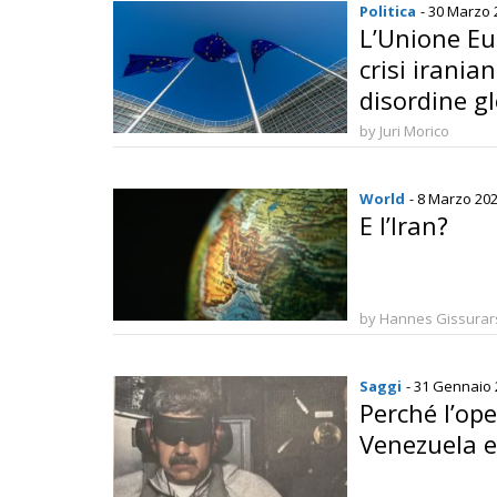
Politica
- 30 Marzo 
L’Unione Eu
crisi irania
disordine gl
limiti e imp
by Juri Morico
World
- 8 Marzo 20
E l’Iran?
by Hannes Gissura
Saggi
- 31 Gennaio
Perché l’ope
Venezuela e