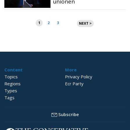
unionen
Sidnumrering
1
2
3
NEXT >
för
inlägg
Content
More
Topics
Privacy Policy
Regions
Ecr Party
Types
Tags
Subscribe